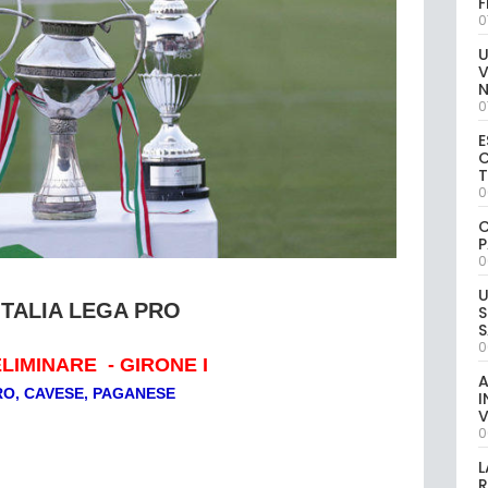
0
U
V
0
E
C
0
C
P
0
U
ITALIA LEGA PRO
S
S
0
LIMINARE - GIRONE I
A
O, CAVESE, PAGANESE
I
V
0
L
R