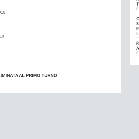
T
0
018
S
R
0
18
R
0
IMINATA AL PRIMO TURNO