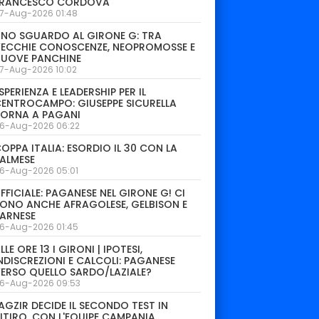
FRANCESCO CORDOVA
7-Aug-2026 01:48
NO SGUARDO AL GIRONE G: TRA
ECCHIE CONOSCENZE, NEOPROMOSSE E
NUOVE PANCHINE
7-Aug-2026 10:02
SPERIENZA E LEADERSHIP PER IL
ENTROCAMPO: GIUSEPPE SICURELLA
TORNA A PAGANI
6-Aug-2026 06:22
OPPA ITALIA: ESORDIO IL 30 CON LA
ALMESE
6-Aug-2026 05:01
FFICIALE: PAGANESE NEL GIRONE G! CI
ONO ANCHE AFRAGOLESE, GELBISON E
ARNESE
6-Aug-2026 01:45
LLE ORE 13 I GIRONI | IPOTESI,
NDISCREZIONI E CALCOLI: PAGANESE
ERSO QUELLO SARDO/LAZIALE?
6-Aug-2026 09:53
AGZIR DECIDE IL SECONDO TEST IN
ITIRO. CON L'EQUIPE CAMPANIA