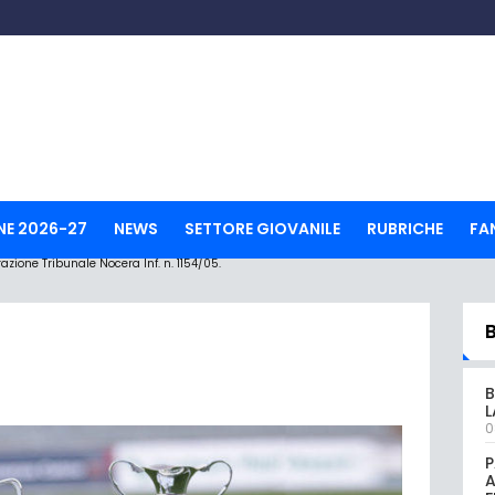
NE 2026-27
NEWS
SETTORE GIOVANILE
RUBRICHE
FA
ione Tribunale Nocera Inf. n. 1154/05.
B
L
0
P
A