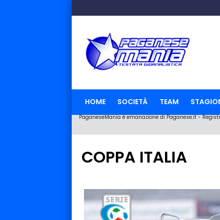
HOME
SOCIETÀ
TEAM
STAGIO
PaganeseMania è emanazione di Paganese.it - Registraz
COPPA ITALIA