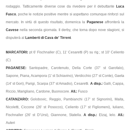
rodaggio. Tatticamente diverse cose da rivedere per il debuttante
Luca
Fusco
, poche le notizie positive mentre si aspettano comunque rinforzi sul
mercato. In virtù di questo risultato, domenica la
Paganese
affronterà la
Cavese
nella seconda giornata. Il derby, che torna dopo nove stagioni, si
disputerà al
Lamberti di Cava de' Tirreni
.
MARCATORI:
pt 6' Fischnaller (C), 11' Cesaretti (P) su rig.; st 10' Celiento
(C)
PAGANESE:
Santopadre, Carotenuto, Della Corte (37’ st Garofalo),
Sapone, Piana, Acampora (1' st Schiavino), Verdicchio (27' st Conte), Gaeta
(14' st Gori), Parigi, Scarpa (37' st Amadio), Cesaretti.
A disp.:
Galli, Cappa,
Riccio, Marigliano, Cardone, Buonocore.
All.:
Fusco
CATANZARO:
Golobovic, Reggio, Pambianchi (17' st Signorini), Maita,
Nicoletti, Ciccone (26' st Posocco), Celiento (17' st Figliomeni), Iuliano,
Fischnaller (26' st D’Ursi), Giannone, Statella.
A disp.:
Elzaj, Ielo.
All.:
Auteri