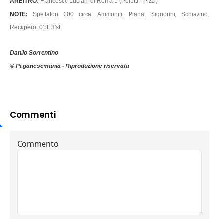
ARBITRO:
Francesco Luciani di Roma 1 (Perotti - Pizzi)
NOTE:
Spettatori 300 circa. Ammoniti: Piana, Signorini, Schiavino.
Recupero: 0'pt; 3'st
Danilo Sorrentino
© Paganesemania - Riproduzione riservata
Commenti