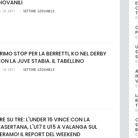
IOVANILI
E
C
0.10.2017
SETTORE GIOVANILE
0
C
P
0
U
S
RIMO STOP PER LA BERRETTI, KO NEL DERBY
S
ON LA JUVE STABIA. IL TABELLINO
0
2.10.2017
SETTORE GIOVANILE
A
I
V
0
L
R
T
0
RE SU TRE: L'UNDER 16 VINCE CON LA
S
ASERTANA, L'U17 E U15 A VALANGA SUL
R
ERAMO! IL REPORT DEL WEEKEND
0