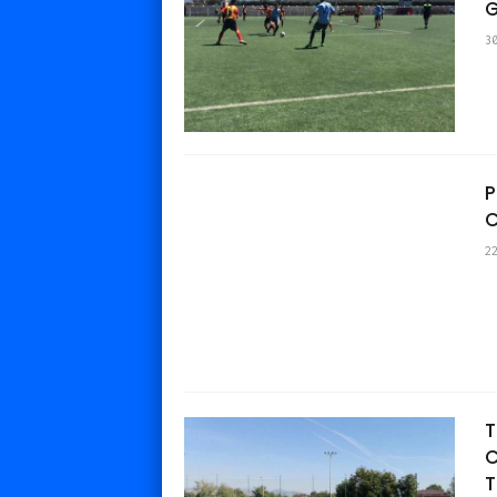
G
3
P
C
2
T
C
T