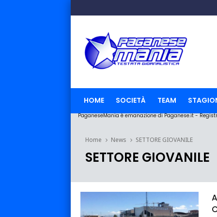
HOME
SOCIETÀ
TEAM
STAGIO
PaganeseMania è emanazione di Paganese.it - Registraz
Home
News
SETTORE GIOVANILE
SETTORE GIOVANILE
A
C