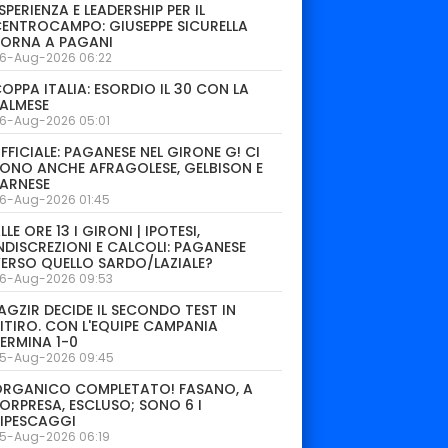
SPERIENZA E LEADERSHIP PER IL
ENTROCAMPO: GIUSEPPE SICURELLA
TORNA A PAGANI
6-Aug-2026 06:22
OPPA ITALIA: ESORDIO IL 30 CON LA
ALMESE
6-Aug-2026 05:01
FFICIALE: PAGANESE NEL GIRONE G! CI
ONO ANCHE AFRAGOLESE, GELBISON E
ARNESE
6-Aug-2026 01:45
LLE ORE 13 I GIRONI | IPOTESI,
NDISCREZIONI E CALCOLI: PAGANESE
ERSO QUELLO SARDO/LAZIALE?
6-Aug-2026 09:53
AGZIR DECIDE IL SECONDO TEST IN
ITIRO. CON L'EQUIPE CAMPANIA
ERMINA 1-0
5-Aug-2026 09:45
ORGANICO COMPLETATO! FASANO, A
ORPRESA, ESCLUSO; SONO 6 I
IPESCAGGI
5-Aug-2026 06:19