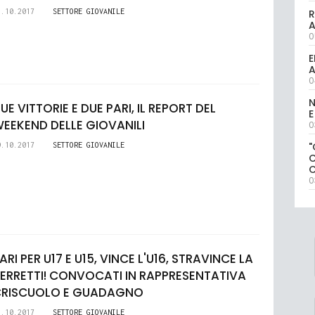
5.10.2017
SETTORE GIOVANILE
R
0
E
A
0
N
UE VITTORIE E DUE PARI, IL REPORT DEL
E
EEKEND DELLE GIOVANILI
0
"
9.10.2017
SETTORE GIOVANILE
0
ARI PER U17 E U15, VINCE L'U16, STRAVINCE LA
ERRETTI! CONVOCATI IN RAPPRESENTATIVA
CRISCUOLO E GUADAGNO
2.10.2017
SETTORE GIOVANILE