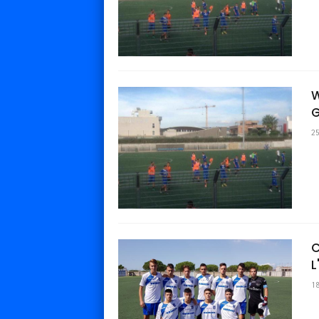
W
G
2
C
L
1