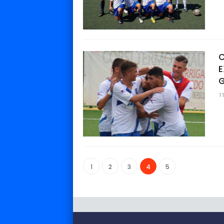
C
E
G
1
1
2
3
4
5