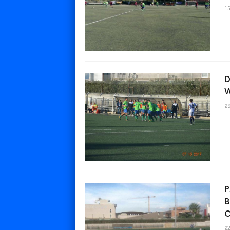
1
D
W
0
P
B
0