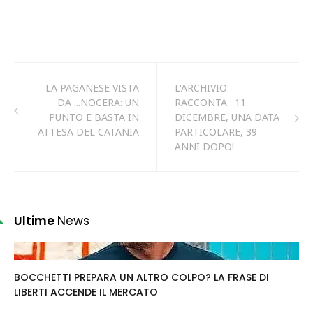
LA PAGANESE VISTA
L'ARCHIVIO
DA ...NOCERA: UN
RACCONTA : 11
PUNTO E BASTA IN
DICEMBRE, UNA DATA
ATTESA DEL CATANIA
PARTICOLARE, 39
ANNI DOPO!
Ultime
News
BOCCHETTI PREPARA UN ALTRO COLPO? LA FRASE DI
LIBERTI ACCENDE IL MERCATO