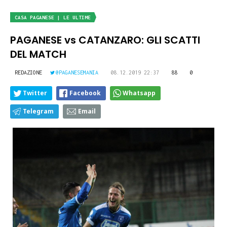
CASA PAGANESE | LE ULTIME
PAGANESE vs CATANZARO: GLI SCATTI
DEL MATCH
REDAZIONE
@PAGANESEMANIA
08.12.2019 22:37
88
0
Twitter
Facebook
Whatsapp
Telegram
Email