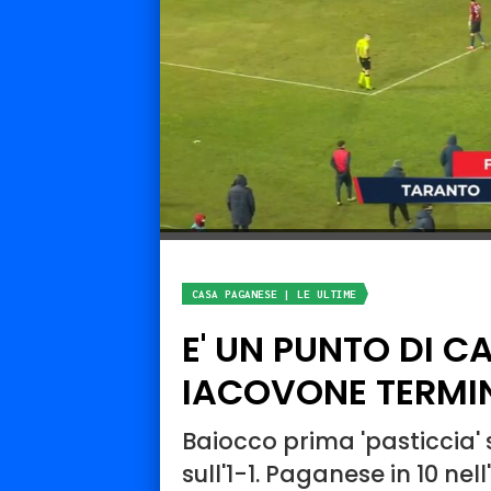
CASA PAGANESE | LE ULTIME
E' UN PUNTO DI C
IACOVONE TERMI
Baiocco prima 'pasticcia' s
sull'1-1. Paganese in 10 ne