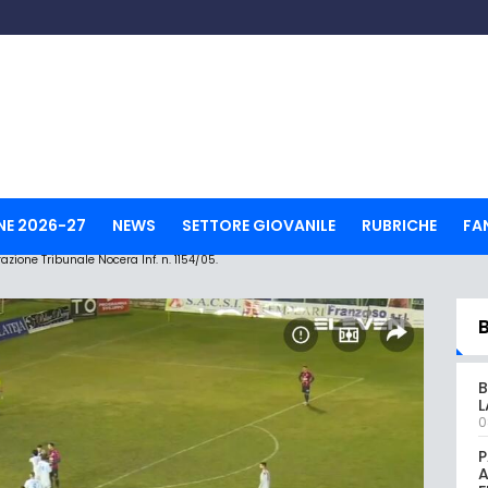
NE 2026-27
NEWS
SETTORE GIOVANILE
RUBRICHE
FA
ione Tribunale Nocera Inf. n. 1154/05.
B
L
0
P
A