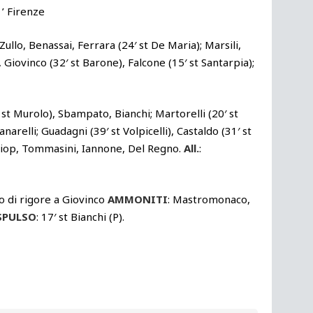
1’ Firenze
 Zullo, Benassai, Ferrara (24′ st De Maria); Marsili,
, Giovinco (32′ st Barone), Falcone (15′ st Santarpia);
 st Murolo), Sbampato, Bianchi; Martorelli (20′ st
narelli; Guadagni (39′ st Volpicelli), Castaldo (31′ st
, Diop, Tommasini, Iannone, Del Regno.
All.
:
o di rigore a Giovinco
AMMONITI
: Mastromonaco,
SPULSO
: 17′ st Bianchi (P).