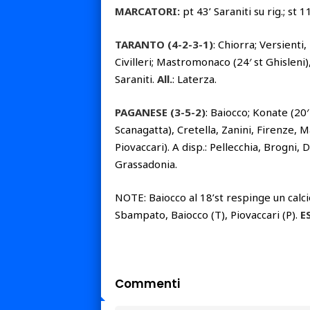
MARCATORI:
pt 43’ Saraniti su rig.; st 1
TARANTO (4-2-3-1)
: Chiorra; Versienti,
Civilleri; Mastromonaco (24′ st Ghisleni)
Saraniti.
All.
: Laterza.
PAGANESE (3-5-2)
: Baiocco; Konate (20′
Scanagatta), Cretella, Zanini, Firenze, Ma
Piovaccari). A disp.: Pellecchia, Brogni
Grassadonia.
NOTE: Baiocco al 18’st respinge un calci
Sbampato, Baiocco (T), Piovaccari (P).
E
Commenti