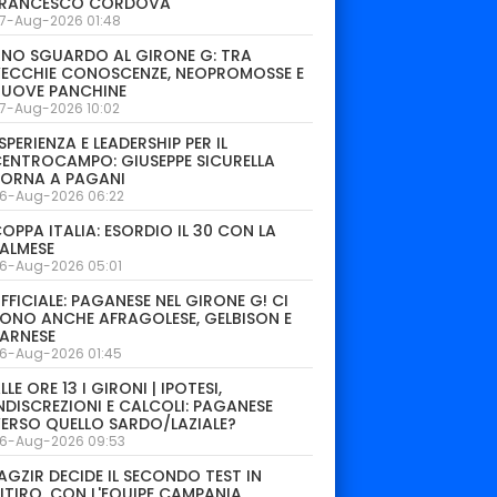
FRANCESCO CORDOVA
7-Aug-2026 01:48
NO SGUARDO AL GIRONE G: TRA
ECCHIE CONOSCENZE, NEOPROMOSSE E
NUOVE PANCHINE
7-Aug-2026 10:02
SPERIENZA E LEADERSHIP PER IL
ENTROCAMPO: GIUSEPPE SICURELLA
TORNA A PAGANI
6-Aug-2026 06:22
OPPA ITALIA: ESORDIO IL 30 CON LA
ALMESE
6-Aug-2026 05:01
FFICIALE: PAGANESE NEL GIRONE G! CI
ONO ANCHE AFRAGOLESE, GELBISON E
ARNESE
6-Aug-2026 01:45
LLE ORE 13 I GIRONI | IPOTESI,
NDISCREZIONI E CALCOLI: PAGANESE
ERSO QUELLO SARDO/LAZIALE?
6-Aug-2026 09:53
AGZIR DECIDE IL SECONDO TEST IN
ITIRO. CON L'EQUIPE CAMPANIA