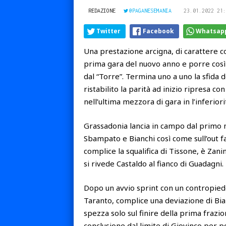
REDAZIONE
@PAGANESEMANIA
23.01.2022 21:
Twitter
Facebook
Whatsap
Una prestazione arcigna, di carattere c
prima gara del nuovo anno e porre così f
dal “Torre”. Termina uno a uno la sfida d
ristabilito la parità ad inizio ripresa co
nell’ultima mezzora di gara in l’inferior
Grassadonia lancia in campo dal primo m
Sbampato e Bianchi così come sull’out fa 
complice la squalifica di Tissone, è Zanin
si rivede Castaldo al fianco di Guadagni.
Dopo un avvio sprint con un contropiede
Taranto, complice una deviazione di Bianc
spezza solo sul finire della prima frazi
conclusione dal limite di Giovinco per p