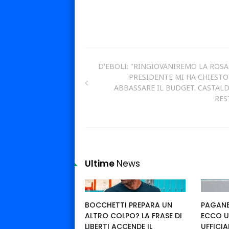
D'EBOLI: "RINGIOVANIREMO LA ROSA.
PRESIDENTE MI HA CHIESTO
ABBASSARE IL BUDGET. CASTAL
RES
Ultime
News
BOCCHETTI PREPARA UN
PAGANE
ALTRO COLPO? LA FRASE DI
ECCO U
LIBERTI ACCENDE IL
UFFICIA