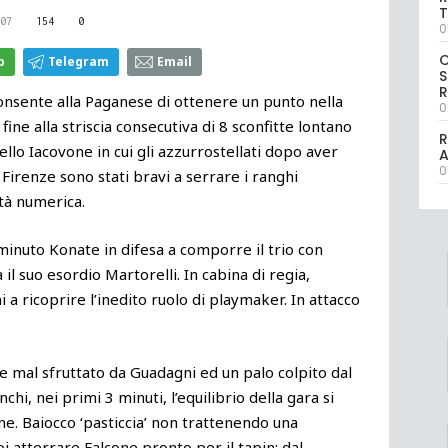
T
07
154
0
0
p
Telegram
Email
S
R
onsente alla Paganese di ottenere un punto nella
0
ine alla striscia consecutiva di 8 sconfitte lontano
R
ello Iacovone in cui gli azzurrostellati dopo aver
0
n Firenze sono stati bravi a serrare i ranghi
ità numerica.
inuto Konate in difesa a comporre il trio con
il suo esordio Martorelli. In cabina di regia,
i a ricoprire l’inedito ruolo di playmaker. In attacco
 mal sfruttato da Guadagni ed un palo colpito dal
hi, nei primi 3 minuti, l’equilibrio della gara si
one. Baiocco ‘pasticcia’ non trattenendo una
oi atterrare Falcone pronto per il tapin; dal