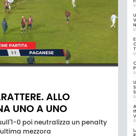
0
U
V
0
E
C
0
C
P
0
U
S
S
ARATTERE. ALLO
0
NA UNO A UNO
A
I
V
ull'1-0 poi neutralizza un penalty
0
ll'ultima mezzora
L
R