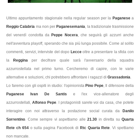
Ultimo appuntamento stagionale nella regular season per la
Paganese
a
Reggio Calabria
ma non per
Paganesemania
, la tradizionale trasmissione
del venerdì condotta da
Peppe Nocera
, che seguirà gli azzurri anche
nell'avventura playoff, sperando che sia più lunga possibile. Come al solito
commenti, servizi, interviste del dopo
Lecce
oltre a presentare la sfida con
la
Reggina
per decifrare quale sarà l'avversario della squadra
azzurrostellata nel primo turno. Cercheremo di capire, con le varie
alternative e soluzioni, chi potrebbero affrontare i ragazzi di
Grassadonia
.
Lo faremo con gli ospiti in studio: l'opinionista
Pino Pepe
, Il difensore della
Paganese Ivan De Santis
e l'ex vice-allenatore degli
azzurrostellati,
Alfonso Pepe
. I protagonisti sarete voi da casa, che potete
interagire con noi attraverso la postazione social curata da
Danilo
Sorrentino
. Come sempre vi aspettiamo alle
21.30
in diretta su
Quarta
Rete ch 654
o sulla pagina Facebook di
Rtc Quarta Rete
. Vi spettiamo
non mancate.