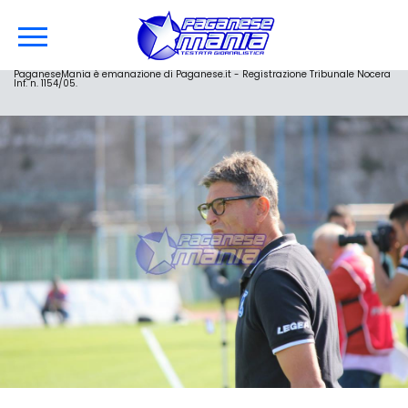
PaganeseMania è emanazione di Paganese.it - Registrazione Tribunale Nocera
Inf. n. 1154/05.