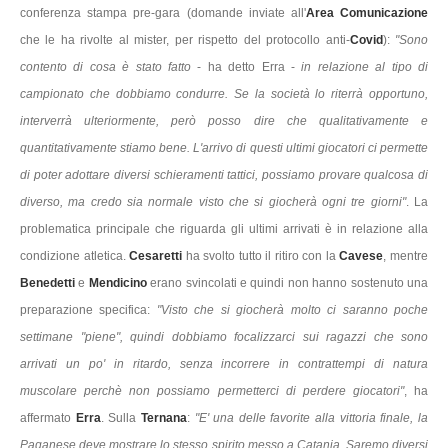
conferenza stampa pre-gara (domande inviate all'
Area Comunicazione
che le ha rivolte al mister, per rispetto del protocollo anti-
Covid
):
"Sono
contento di cosa è stato fatto
- ha detto Erra -
in relazione al tipo di
campionato che dobbiamo condurre. Se la società lo riterrà opportuno,
interverrà ulteriormente, però posso dire che qualitativamente e
quantitativamente stiamo bene. L'arrivo di questi ultimi giocatori ci permette
di poter adottare diversi schieramenti tattici, possiamo provare qualcosa di
diverso, ma credo sia normale visto che si giocherà ogni tre giorni"
. La
problematica principale che riguarda gli ultimi arrivati è in relazione alla
condizione atletica.
Cesaretti
ha svolto tutto il ritiro con la
Cavese
, mentre
Benedetti
e
Mendicino
erano svincolati e quindi non hanno sostenuto una
preparazione specifica:
"Visto che si giocherà molto ci saranno poche
settimane "piene", quindi dobbiamo focalizzarci sui ragazzi che sono
arrivati un po' in ritardo, senza incorrere in contrattempi di natura
muscolare perchè non possiamo permetterci di perdere giocatori"
, ha
affermato
Erra
. Sulla
Ternana
:
"E' una delle favorite alla vittoria finale, la
Paganese deve mostrare lo stesso spirito messo a Catania. Saremo diversi