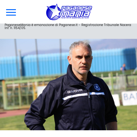
PaganeseMania è emanazione di Paganese.it - Registrazione Tribunale Nocera
Inf. n. 1154/05.