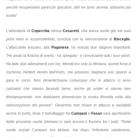
perchè recuperiamo parecchi giocatori, altri ne sono arrivati, abbiamo più
scelta"
.
L'allenatore di
Coperchia
ritrova
Cesaretti
, che aveva avuto già nei suoi
primi mesi in azzurrostellato, conclusi con la retrocessione di
Bisceglie
.
L'attaccante toscano, alla
Paganese
, ha vissuto due stagioni importanti:
"Ho avuto la fortuna di averlo
- ha spiegato -
e conosciamo tutti i suoi valori.
Ha fatto due allenamenti con noi, Mendicino solo la rifinitura, quindi forse è
rischioso metterli dentro dall'inizio, ma possono ritagliarsi uno spazio a
gara in corso. Non dimentichiamo comunque che in attacco ci sono
calciatori che stanno facendo bene, anche gli under si stanno ben
disimpegnando: non dobbiamo dimenticare la nostra filosofia volta alla
valorizzazione dei giovani"
. Gerarchie non chiare in attacco e valutabili
anche in porta, dove il ballottaggio fra
Campani
e
Fasan
sarà apertissimo
dalle prossime uscite (domani ci sarà ancora il friulano tra i pali):
"Nelle
scelte iniziali Campani era titolare, ma dopo l'infortunio valuteremo.