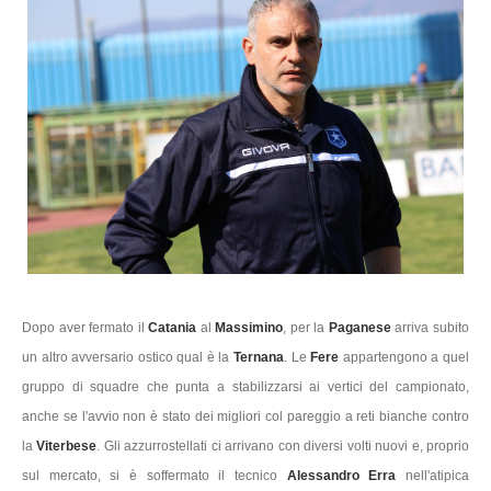
Dopo aver fermato il
Catania
al
Massimino
, per la
Paganese
arriva subito
un altro avversario ostico qual è la
Ternana
. Le
Fere
appartengono a quel
gruppo di squadre che punta a stabilizzarsi ai vertici del campionato,
anche se l'avvio non è stato dei migliori col pareggio a reti bianche contro
la
Viterbese
. Gli azzurrostellati ci arrivano con diversi volti nuovi e, proprio
sul mercato, si è soffermato il tecnico
Alessandro Erra
nell'atipica