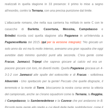
realizzati in quella stagione in 33 presenze: il primo lo mise a segno
all'esordio, contro la
Ternana
, con una precisa punizione dal limite.
L'attaccante romano, che nella sua carrierra ha militato in serie C con le
casacche di
Barletta
,
Casertana, Messina, Campobasso
e
Brindisi
ricorda così quella stagione alla
Paganese
in un'intervista a
PaganeseMania
del 2015
(
qui
per la versione integrale)
:
"Ho giocato un
solo anno da voi ma fu molto intenso, avevamo una gran squadra che oggi
avrebbe dato minimo quindici punti alla seconda. C'era gente come
Fracas
,
Jannucci
,
Tripepi
che sapeva giocare al calcio ed era un
piacere giocare con loro, mi divertiì molto. Quella
Paganese
giocava un 4-
3-1-2 con
Jannucci
alle spalle del sottoscritto e di
Fracas
- sottolinea
Alivernini
-
Uno spettacolo per la gente! Peccato che quelle disgrazie, il
terremoto e la morte di
Torre
, bloccarono la nostra corsa verso la vittoria
del campionato, anche se c'erano squadroni come la
Ternana
,
la
Reggina
,
il
Campobasso
, la
Sambenedettese
e la
Cavese
che poi andarono in B.
Ricordo tanta gente allo stadio a cui diedi delle belle soddisfazioni, come il