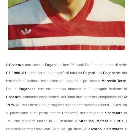
Il
Cosenza
non cade a
Pagani
da ben 36 anni! Era il campionato di serie
C1 1980-'81
quello in cui si abbattè di tutto su
Pagani
e la
Paganese
: dal
terremoto al barbaro assassinio del sindaco e presidente
Marcello Torre
.
Era la
Paganese
che era appena ritornata in C1 proprio insieme al
Cosenza
, entrambe classificatesi nei primi due posti del campionato di
C2
1979-'80
, ma i destini della stagione furono decisamente diversi. Gli azzurri
si piazzarono al 5° posto mentre i rossoblù del presidente
Spadafora
al
15°, che significò ritorno in C2 insieme a
Siracusa
,
Matera
e
Turris
. I
calabresi retrocessero con 32 punti, gli stessi di
Livorno
,
Salernitana
e