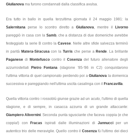
Giulianova
ma furono condannati dalla classifica avulsa.
Era tutto in ballo in quella terzultima giornata il 24 maggio 1981: la
Salernitana
perse lo scontro diretto a
Giulianova
,
mentre il
Livorno
pareggiò in casa con la
Samb
,
che a distanza di due domeniche avrebbe
festeggiato la serie B contro la
Cavese
. Nelle altre sfide salvezza terminò
in parità
Matera-
Siracusa
con la
Turris
che perse a
Rende
. La brillante
Paganese
di
Montefusco
contro il
Cosenza
del futuro allenatore degli
azzurrostellati
Pietro Fontana
(stagione '85-'86 in C2) conquistarono
l'ultima vittoria di quel campionato perdendo poi a
Giulianova
la domenica
successiva e pareggiando nell'ultima uscita casalinga con il
Francavilla
.
Quella vittoria contro i rossoblù giunse grazie ad un acuto, l'ultimo di quella
stagione, e di sempre, in casacca azzurra di un grande attaccante:
Giampiero Alivernini
. Seconda punta sgusciante che faceva coppia (e che
coppia!) con
Fracas
ispirati dalle illuminazioni di
Jannucci
per un
autentico trio delle meraviglie. Quello contro il
Cosenza
fù l'ultimo dei dieci