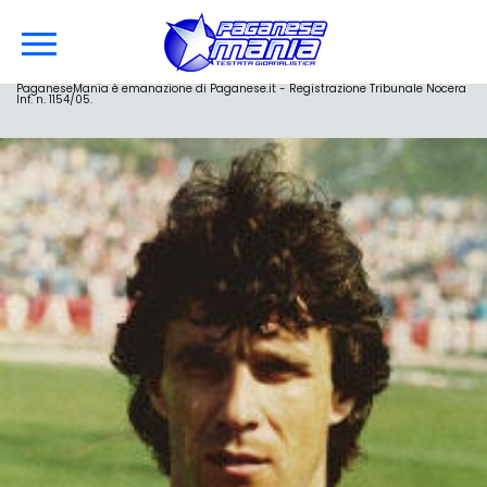
PaganeseMania è emanazione di Paganese.it - Registrazione Tribunale Nocera
Inf. n. 1154/05.