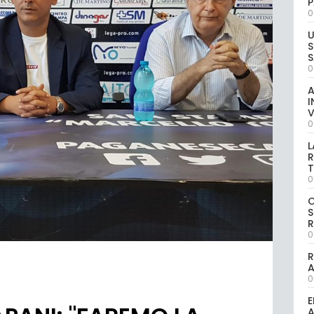
P
0
U
S
S
0
A
I
V
0
L
R
T
0
S
R
0
R
0
E
A