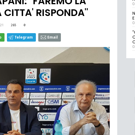
RAPANI: "FAREMO LA
0
 CITTA' RISPONDA"
N
E
0
21
265
0
"
p
Telegram
Email
0