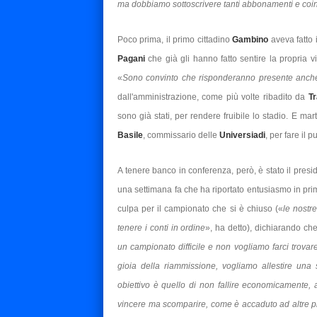
ma dobbiamo sottoscrivere tanti abbonamenti e coinv
Poco prima, il primo cittadino
Gambino
aveva fatto 
Pagani
che già gli hanno fatto sentire la propria vi
«
Sono convinto che risponderanno presente anch
dall'amministrazione, come più volte ribadito da
T
sono già stati, per rendere fruibile lo stadio. E m
Basile
, commissario delle
Universiadi
, per fare il 
A tenere banco in conferenza, però, è stato il pres
una settimana fa che ha riportato entusiasmo in primi
culpa per il campionato che si è chiuso («
le nostre
tenere i conti in ordine
», ha detto), dichiarando ch
un campionato difficile e non vogliamo farci trovare
gioia della riammissione, vogliamo allestire una 
obiettivo è quello di non fallire economicamente, 
vincere ma scomparire, come è accaduto ad altre pia