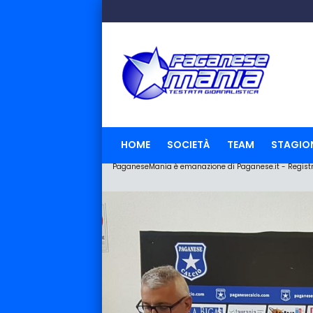
HOME
SOCIETÀ
TEAM
STAGIO
PaganeseMania è emanazione di Paganese.it - Registraz