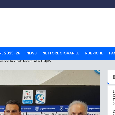
NE 2025-26
NEWS
SETTORE GIOVANILE
RUBRICHE
FA
ione Tribunale Nocera Inf. n. 1154/05.
E
C
0
C