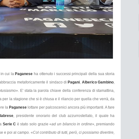
in cui la
Paganese
ha ottenuto i successi principali della sua storia
riabbraccia metaforicamente il sindaco di
Pagani
,
Alberico Gambino
,
ntusiasmo
». E' stata la parola chiave della conferenza di stamattina,
a per la stagione che si è chiusa e il rilancio per quella che verrà, da
ere la
Paganese
lottare per palcoscenici ancora più importanti. A fare
alabrese
, presidente onorario del club azzurrostellato, il quale ha
a
Serie C
è stato solo grazie «
ad un bilancio in ordine
», premiando
se e poi al campo. «
Col contributo di tutti, però, ci possiamo divertire,