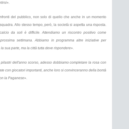
tirsi
».
nfronti del pubblico, non solo di quello che anche in un momento
squadra. Allo stesso tempo, però, la società si aspetta una risposta.
calcio da soli è difficile. Attendiamo un riscontro positivo come
prossima settimana. Abbiamo in programma altre iniziative per
 la sua parte, ma la città tutta deve rispondere
».
ai pilastri dell'anno scorso, adesso dobbiamo completare la rosa con
viate con giocatori importanti, anche loro si convinceranno della bontà
 con la Paganese
».