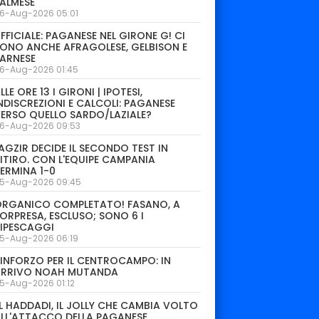
ALMESE
6-Aug-2026 05:01
FFICIALE: PAGANESE NEL GIRONE G! CI
ONO ANCHE AFRAGOLESE, GELBISON E
ARNESE
6-Aug-2026 01:45
LLE ORE 13 I GIRONI | IPOTESI,
NDISCREZIONI E CALCOLI: PAGANESE
ERSO QUELLO SARDO/LAZIALE?
6-Aug-2026 09:53
AGZIR DECIDE IL SECONDO TEST IN
ITIRO. CON L'EQUIPE CAMPANIA
ERMINA 1-0
5-Aug-2026 09:45
ORGANICO COMPLETATO! FASANO, A
ORPRESA, ESCLUSO; SONO 6 I
IPESCAGGI
5-Aug-2026 06:19
INFORZO PER IL CENTROCAMPO: IN
ARRIVO NOAH MUTANDA
5-Aug-2026 01:12
L HADDADI, IL JOLLY CHE CAMBIA VOLTO
LL'ATTACCO DELLA PAGANESE