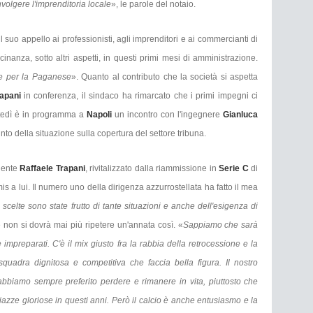
olgere l'imprenditoria locale
», le parole del notaio.
il suo appello ai professionisti, agli imprenditori e ai commercianti di
cinanza, sotto altri aspetti, in questi primi mesi di amministrazione.
e per la Paganese
». Quanto al contributo che la società si aspetta
rapani
in conferenza, il sindaco ha rimarcato che i primi impegni ci
artedì è in programma a
Napoli
un incontro con l'ingegnere
Gianluca
punto della situazione sulla copertura del settore tribuna.
idente
Raffaele Trapani
, rivitalizzato dalla riammissione in
Serie C
di
s a lui. Il numero uno della dirigenza azzurrostellata ha fatto il mea
 scelte sono state frutto di tante situazioni e anche dell'esigenza di
e non si dovrà mai più ripetere un'annata così. «
Sappiamo che sarà
 impreparati. C'è il mix giusto fra la rabbia della retrocessione e la
squadra dignitosa e competitiva che faccia bella figura. Il nostro
abbiamo sempre preferito perdere e rimanere in vita, piuttosto che
zze gloriose in questi anni. Però il calcio è anche entusiasmo e la