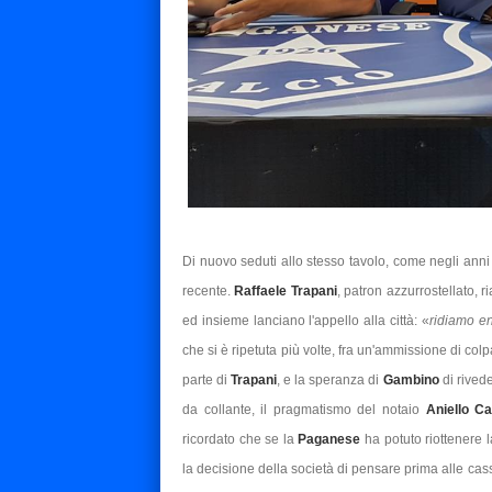
Di nuovo seduti allo stesso tavolo, come negli anni 
recente.
Raffaele Trapani
, patron azzurrostellato, 
ed insieme lanciano l'appello alla città: «
ridiamo e
che si è ripetuta più volte, fra un'ammissione di colp
parte di
Trapani
, e la speranza di
Gambino
di rived
da collante, il pragmatismo del notaio
Aniello C
ricordato che se la
Paganese
ha potuto riottenere l
la decisione della società di pensare prima alle cas