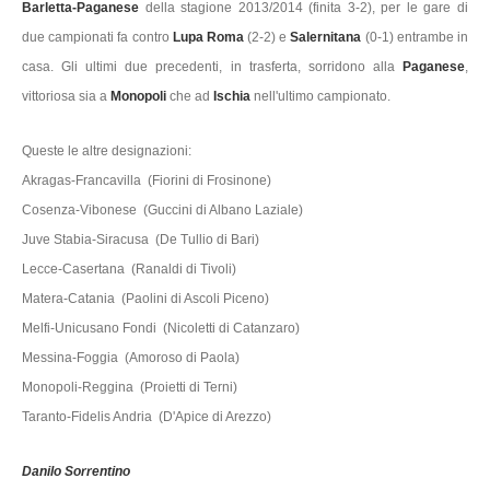
Barletta-Paganese
della stagione 2013/2014 (finita 3-2), per le gare di
due campionati fa contro
Lupa Roma
(2-2) e
Salernitana
(0-1) entrambe in
casa. Gli ultimi due precedenti, in trasferta, sorridono alla
Paganese
,
vittoriosa sia a
Monopoli
che ad
Ischia
nell'ultimo campionato.
Queste le altre designazioni:
Akragas-Francavilla (Fiorini di Frosinone)
Cosenza-Vibonese (Guccini di Albano Laziale)
Juve Stabia-Siracusa (De Tullio di Bari)
Lecce-Casertana (Ranaldi di Tivoli)
Matera-Catania (Paolini di Ascoli Piceno)
Melfi-Unicusano Fondi (Nicoletti di Catanzaro)
Messina-Foggia (Amoroso di Paola)
Monopoli-Reggina (Proietti di Terni)
Taranto-Fidelis Andria (D'Apice di Arezzo)
Danilo Sorrentino