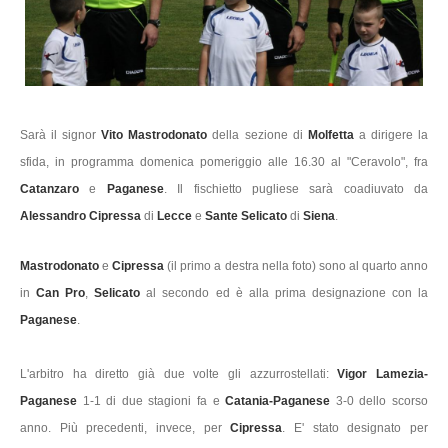
Sarà il signor
Vito Mastrodonato
della sezione di
Molfetta
a dirigere la
sfida, in programma domenica pomeriggio alle 16.30 al "Ceravolo", fra
Catanzaro
e
Paganese
. Il fischietto pugliese sarà coadiuvato da
Alessandro Cipressa
di
Lecce
e
Sante Selicato
di
Siena
.
Mastrodonato
e
Cipressa
(il primo a destra nella foto) sono al quarto anno
in
Can Pro
,
Selicato
al secondo ed è alla prima designazione con la
Paganese
.
L'arbitro ha diretto già due volte gli azzurrostellati:
Vigor Lamezia-
Paganese
1-1 di due stagioni fa e
Catania-Paganese
3-0 dello scorso
anno. Più precedenti, invece, per
Cipressa
. E' stato designato per