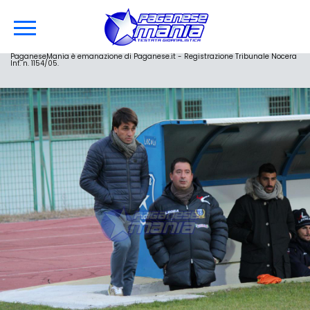
PaganeseMania è emanazione di Paganese.it - Registrazione Tribunale Nocera
Inf. n. 1154/05.