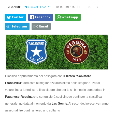
REDAZIONE
@PAGANESEMANIA
10.09.2017 02:11
164
0
Twitter
Facebook
Whatsapp
Telegram
Email
Classico appuntamento del post gara con il
Trofeo "Salvatore
Francavilla"
dedicato al miglior azzurrostellato della stagione. Potrai
votare fino a lunedi sera il calciatore che per te si è meglio comportato in
Paganese-Reggina
che conquisterà così cinque punti per la classifica
generale, guidata al momento da
Lys Gomis
. Al secondo, invece, verranno
assegnati tre punti, al terzo uno soltanto