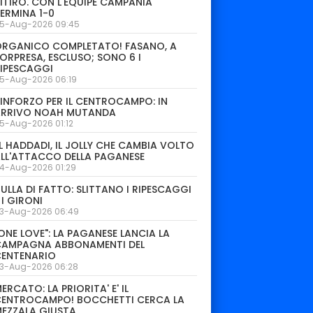
ITIRO. CON L'EQUIPE CAMPANIA
ERMINA 1-0
5-Aug-2026 09:45
ORGANICO COMPLETATO! FASANO, A
ORPRESA, ESCLUSO; SONO 6 I
IPESCAGGI
5-Aug-2026 06:19
INFORZO PER IL CENTROCAMPO: IN
ARRIVO NOAH MUTANDA
5-Aug-2026 01:12
L HADDADI, IL JOLLY CHE CAMBIA VOLTO
LL'ATTACCO DELLA PAGANESE
4-Aug-2026 01:29
ULLA DI FATTO: SLITTANO I RIPESCAGGI
 I GIRONI
3-Aug-2026 06:49
ONE LOVE": LA PAGANESE LANCIA LA
CAMPAGNA ABBONAMENTI DEL
CENTENARIO
3-Aug-2026 06:28
ERCATO: LA PRIORITA' E' IL
CENTROCAMPO! BOCCHETTI CERCA LA
EZZALA GIUSTA