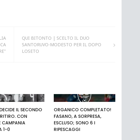
LIA
QUI BITONTO | SCELTO IL DUO
NCA
SANTORUVO-MODESTO PER IL DOPO
RE"
LOSETO
 DECIDE IL SECONDO
ORGANICO COMPLETATO!
 RITIRO. CON
FASANO, A SORPRESA,
PE CAMPANIA
ESCLUSO; SONO 6 I
A 1-0
RIPESCAGGI