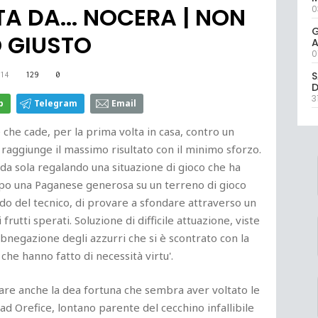
A DA... NOCERA | NON
0
G
O GIUSTO
A
0
S
14
129
0
D
3
p
Telegram
Email
he cade, per la prima volta in casa, contro un
 raggiunge il massimo risultato con il minimo sforzo.
 da sola regalando una situazione di gioco che ha
mpo una Paganese generosa su un terreno di gioco
do del tecnico, di provare a sfondare attraverso un
utti sperati. Soluzione di difficile attuazione, viste
abnegazione degli azzurri che si è scontrato con la
 che hanno fatto di necessità virtu'.
iare anche la dea fortuna che sembra aver voltato le
e ad Orefice, lontano parente del cecchino infallibile