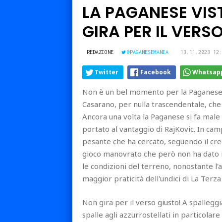
LA PAGANESE VIST
GIRA PER IL VERS
REDAZIONE
@PAGANESEMANIA
13.11.2023 12:
Twitter
Facebook
Whatsap
Non è un bel momento per la Paganese c
Casarano, per nulla trascendentale, che
Ancora una volta la Paganese si fa male
portato al vantaggio di RajKovic. In ca
pesante che ha cercato, seguendo il cre
gioco manovrato che però non ha dato i fr
le condizioni del terreno, nonostante l'
maggior praticità dell'undici di La Terza
Non gira per il verso giusto! A spallegg
spalle agli azzurrostellati in particolar