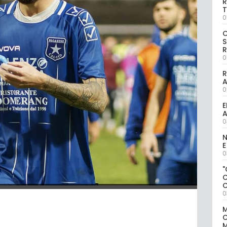
R
T
0
S
R
0
R
0
E
A
0
N
E
0
"
0
M
M