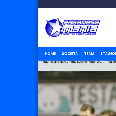
HOME
SOCIETÀ
TEAM
STAGIO
PaganeseMania è emanazione di Paganese.it - Registraz