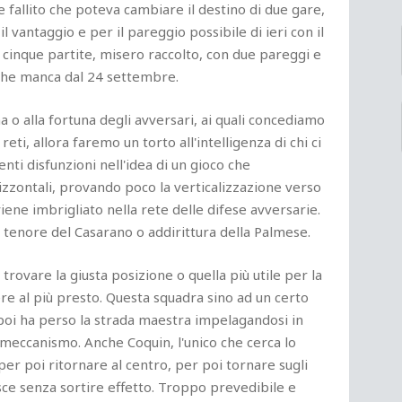
e fallito che poteva cambiare il destino di due gare,
l vantaggio e per il pareggio possibile di ieri con il
cinque partite, misero raccolto, con due pareggi e
a che manca dal 24 settembre.
a o alla fortuna degli avversari, ai quali concediamo
eti, allora faremo un torto all'intelligenza di chi ci
enti disfunzioni nell'idea di un gioco che
izzontali, provando poco la verticalizzazione verso
ene imbrigliato nella rete delle difese avversarie.
tenore del Casarano o addirittura della Palmese.
a trovare la giusta posizione o quella più utile per la
e al più presto. Questa squadra sino ad un certo
poi ha perso la strada maestra impelagandosi in
 meccanismo. Anche Coquin, l'unico che cerca lo
per poi ritornare al centro, per poi tornare sugli
asce senza sortire effetto. Troppo prevedibile e