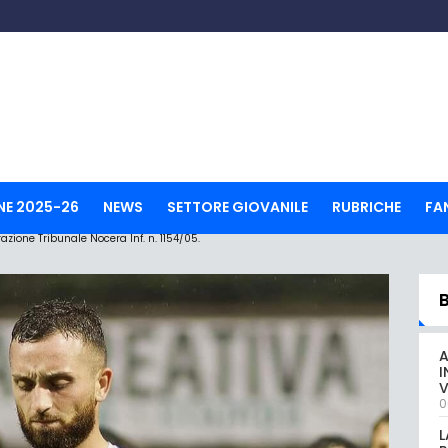
NE 2025-26
NEWS
SETTORE GIOVANILE
RUBRICHE
FA
ione Tribunale Nocera Inf. n. 1154/05.
A
I
V
0
L