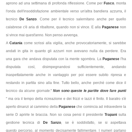
aprono ad una settimana di profonda riflessione. Come per
Fusco
, monta
l'onda dell'insoddisfazione ambientale verso un'altra bandiera azzurra, il
tecnico
De Sanzo
. Come per il tecnico salernitano anche per quello
calabrese c'è aria di ribaltone, quando non si vince. E alla
Paganese
non
si vince mai quest'anno. Non penso avvenga.
A
Catania
come scrissi alla vigilia, anche provocatoriamente, si sarebbe
andati in gita in quanto gli azzurri non avevano nulla da perdere. Era
una gara che andava disputata con la mente sgombra. La
Paganese
l'ha
disputata così, disimpegnandosi sufficientemente, andando
inaspettatamente anche in vantaggio per poi essere subito ripresa e
restando in partita sino alla fine. Tutto bello, anche perchè come dice il
tecnico da alcune giornate:"
Non sono queste le partite dove fare punti
" ma ora il tempo della ricreazione e dei frizzi e lazzi è finito. Il baratro s'è
aperto dinanzi al cammino della
Paganese
che comincia ad intravedere la
serie D aprirle le braccia. Non so cosa pensi il presidente
Trapani
sulla
gestione tecnica di
De Sanzo
, se è soddisfatto, se si aspettava
questo percorso, al momento decisamente fallimentare. I numeri parlano