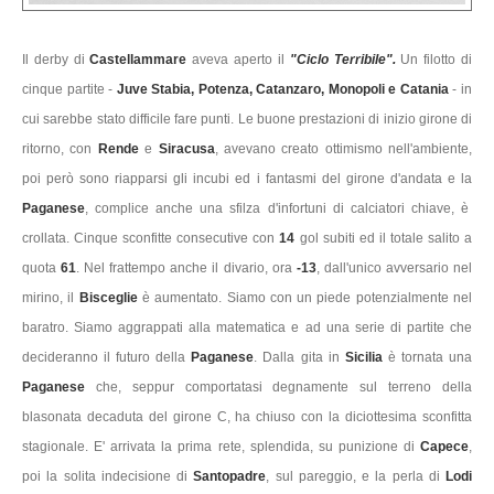
Il derby di
Castellammare
aveva aperto il
"Ciclo Terribile".
Un filotto di
cinque partite -
Juve Stabia, Potenza, Catanzaro, Monopoli e Catania
- in
cui sarebbe stato difficile fare punti. Le buone prestazioni di inizio girone di
ritorno, con
Rende
e
Siracusa
, avevano creato ottimismo nell'ambiente,
poi però sono riapparsi gli incubi ed i fantasmi del girone d'andata e la
Paganese
, complice anche una sfilza d'infortuni di calciatori chiave, è
crollata. Cinque sconfitte consecutive con
14
gol subiti ed i
l totale salito a
quota
61
. Nel frattempo anche il divario, ora
-13
, dall'unico avversario nel
mirino, il
Bisceglie
è aumentato. Siamo con un piede potenzialmente nel
baratro. Siamo aggrappati alla matematica e ad una serie di partite che
decideranno il futuro della
Paganese
. Dalla gita in
Sicilia
è tornata una
Paganese
che, seppur comportatasi degnamente sul terreno della
blasonata decaduta del girone C, ha chiuso con la diciottesima sconfitta
stagionale. E' arrivata la prima rete, splendida, su punizione di
Capece
,
poi la solita indecisione di
Santopadre
, sul pareggio, e la perla di
Lodi