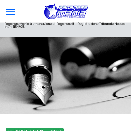
PaganeseMania è emanazione di Paganese.it - Registrazione Tribunale Nocera
Inf. n. 1154/05.
LA PAGANESE VISTA DA... NOCERA