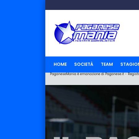
HOME
SOCIETÀ
TEAM
STAGIO
PaganeseMania è emanazione di Paganese.it - Registraz