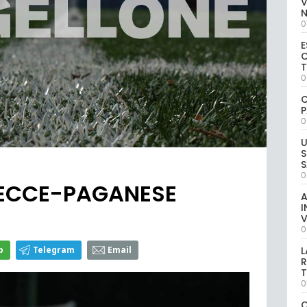
V
0
E
C
0
C
P
0
U
S
S
0
 LECCE-PAGANESE
A
I
V
0
p
Telegram
Email
L
R
T
0