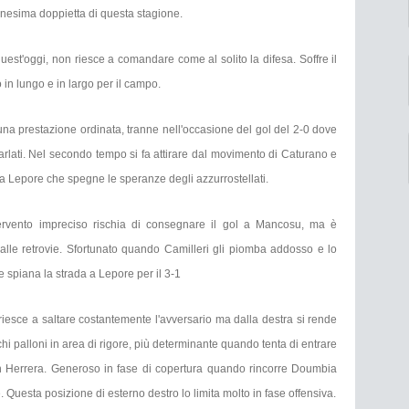
nnesima doppietta di questa stagione.
est'oggi, non riesce a comandare come al solito la difesa. Soffre il
 in lungo e in largo per il campo.
a prestazione ordinata, tranne nell'occasione del gol del 2-0 dove
Parlati. Nel secondo tempo si fa attirare dal movimento di Caturano e
 a Lepore che spegne le speranze degli azzurrostellati.
ntervento impreciso rischia di consegnare il gol a Mancosu, ma è
dalle retrovie. Sfortunato quando Camilleri gli piomba addosso e lo
 spiana la strada a Lepore per il 3-1
riesce a saltare costantemente l'avversario ma dalla destra si rende
hi palloni in area di rigore, più determinante quando tenta di entrare
con Herrera. Generoso in fase di copertura quando rincorre Doumbia
. Questa posizione di esterno destro lo limita molto in fase offensiva.