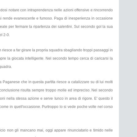
endosi notare con intraprendenza nelle azioni offensive e rincorrendo
o, si rende evanescente e fumoso. Paga di inesperienza in occasione
ideale per fermare la ripartenza dei salentini. Sul secondo gol la sua
l 2-0.
riesce a far girare la propria squadra sbagliando troppi passaggi in
pre la giocata intelligente. Nel secondo tempo cerca di caricarsi la
squadra.
la Paganese che in questa partita riesce a catalizzare su di lui molti
a conclusione risulta sempre troppo molle ed impreciso. Nel secondo
i nella stessa azione e serve Iunco in area di rigore. E' questo il
come in quell'occasione. Purtroppo lo si vede poche volte nel corso
ificio non gli mancano mai, oggi appare rinunciatario e timido nelle