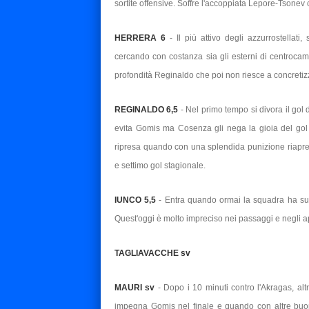
sortite offensive. Soffre l'accoppiata Lepore-Tsonev
HERRERA 6
- Il più attivo degli azzurrostella
cercando con costanza sia gli esterni di centroc
profondità Reginaldo che poi non riesce a concreti
REGINALDO 6,5
- Nel primo tempo si divora il gol
evita Gomis ma Cosenza gli nega la gioia del gol 
ripresa quando con una splendida punizione riapre 
e settimo gol stagionale.
IUNCO 5,5
- Entra quando ormai la squadra ha subi
Quest'oggi è molto impreciso nei passaggi e negli 
TAGLIAVACCHE sv
MAURI sv
- Dopo i 10 minuti contro l'Akragas, al
impegna Gomis nel finale e quando con altre buo