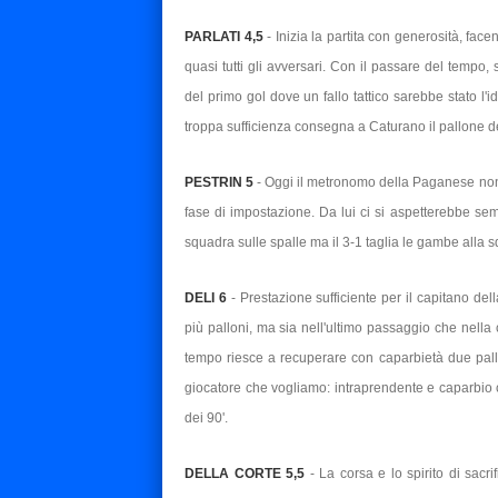
PARLATI 4,5
- Inizia la partita con generosità, fac
quasi tutti gli avversari. Con il passare del temp
del primo gol dove un fallo tattico sarebbe stato l'
troppa sufficienza consegna a Caturano il pallone de
PESTRIN 5
- Oggi il metronomo della Paganese non 
fase di impostazione. Da lui ci si aspetterebbe sem
squadra sulle spalle ma il 3-1 taglia le gambe alla 
DELI 6
- Prestazione sufficiente per il capitano del
più palloni, ma sia nell'ultimo passaggio che nell
tempo riesce a recuperare con caparbietà due pallon
giocatore che vogliamo: intraprendente e caparbio 
dei 90'.
DELLA CORTE 5,5
- La corsa e lo spirito di sacr