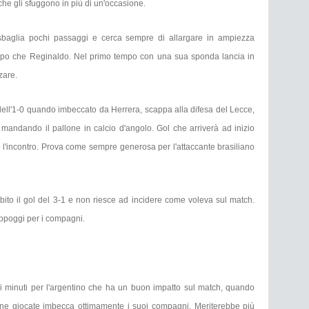
 che gli sfuggono in più di un'occasione.
ti, sbaglia pochi passaggi e cerca sempre di allargare in ampiezza
ampo che Reginaldo. Nel primo tempo con una sua sponda lancia in
zzare.
 dell'1-0 quando imbeccato da Herrera, scappa alla difesa del Lecce,
mandando il pallone in calcio d'angolo. Gol che arriverà ad inizio
l'incontro. Prova come sempre generosa per l'attaccante brasiliano
to il gol del 3-1 e non riesce ad incidere come voleva sul match.
appoggi per i compagni.
tri minuti per l'argentino che ha un buon impatto sul match, quando
ne giocate imbecca ottimamente i suoi compagni. Meriterebbe più