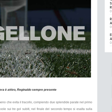
S
R
0
R
0
E
A
0
rera è attivo, Reginaldo sempre presente
meno che evita il tracollo, compiendo due splendide parate nel primo
le sui tre gol subiti, nel finale del secondo tempo si esalta sulla