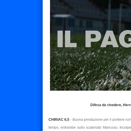
Difesa da rivedere, Her
CHIRIAC 6,5
- Buona prestazione per il portiere ru
tempo, entrambe sullo scatenato Mancosu. Incolpevo