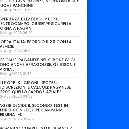
ECCHIE CONOSCENZE, NEOPROMOSSE E
NUOVE PANCHINE
7-Aug-2026 10:02
SPERIENZA E LEADERSHIP PER IL
ENTROCAMPO: GIUSEPPE SICURELLA
TORNA A PAGANI
6-Aug-2026 06:22
OPPA ITALIA: ESORDIO IL 30 CON LA
ALMESE
6-Aug-2026 05:01
FFICIALE: PAGANESE NEL GIRONE G! CI
ONO ANCHE AFRAGOLESE, GELBISON E
ARNESE
6-Aug-2026 01:45
LLE ORE 13 I GIRONI | IPOTESI,
NDISCREZIONI E CALCOLI: PAGANESE
ERSO QUELLO SARDO/LAZIALE?
6-Aug-2026 09:53
AGZIR DECIDE IL SECONDO TEST IN
ITIRO. CON L'EQUIPE CAMPANIA
ERMINA 1-0
5-Aug-2026 09:45
ORGANICO COMPLETATO! FASANO, A