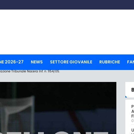
NE 2026-27
NEWS
SETTORE GIOVANILE
RUBRICHE
FA
ione Tribunale Nocera Inf. n. 1154/05.
P
A
0
U