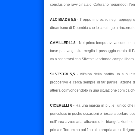
conclusione ravvicinata di Caturano negandogli l'e
ALCIBIADE 5,5
- Troppo impreciso negli appoggi qu
dinamismo di Doumbia che lo costringe a rincorrerlo
CAMILLERI 4,5
- Nel primo tempo aveva condotto un
forse poteva gestire meglio il passaggio errato di 
va a scontrarsi con Silvestri lasciando campo libero
SILVESTRI 5,5
- All'alba della partita un suo i
propositivo e cerca sempre di far partire l'azione 
atterra coinvongendolo in una situazione comica che
CICERELLI 6
- Ha una marcia in più, è l'unico che 
pericoloso in poche occasioni e riesce a portare poc
nell'area avversaria attraverso le triangolazioni 
prima e Torromino poi fino alla propria area di rigore