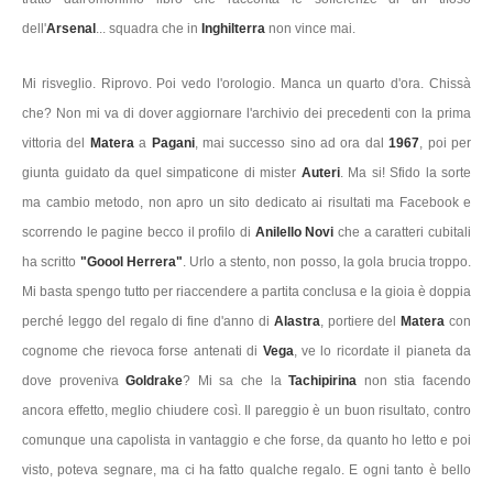
dell'
Arsenal
... squadra che in
Inghilterra
non vince mai.
Mi risveglio. Riprovo. Poi vedo l'orologio. Manca un quarto d'ora. Chissà
che? Non mi va di dover aggiornare l'archivio dei precedenti con la prima
vittoria del
Matera
a
Pagani
, mai successo sino ad ora dal
1967
, poi per
giunta guidato da quel simpaticone di mister
Auteri
. Ma si! Sfido la sorte
ma cambio metodo, non apro un sito dedicato ai risultati ma Facebook e
scorrendo le pagine becco il profilo di
Anilello Novi
che a caratteri cubitali
ha scritto
"Goool Herrera"
. Urlo a stento, non posso, la gola brucia troppo.
Mi basta spengo tutto per riaccendere a partita conclusa e la gioia è doppia
perché leggo del regalo di fine d'anno di
Alastra
, portiere del
Matera
con
cognome che rievoca forse antenati di
Vega
, ve lo ricordate il pianeta da
dove proveniva
Goldrake
? Mi sa che la
Tachipirina
non stia facendo
ancora effetto, meglio chiudere così. Il pareggio è un buon risultato, contro
comunque una capolista in vantaggio e che forse, da quanto ho letto e poi
visto, poteva segnare, ma ci ha fatto qualche regalo. E ogni tanto è bello