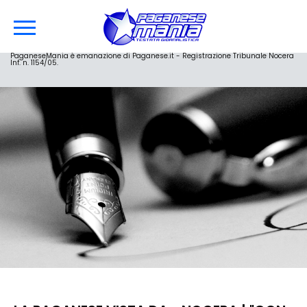
PaganeseMania è emanazione di Paganese.it - Registrazione Tribunale Nocera
Inf. n. 1154/05.