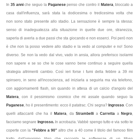
In
35 anni
che seguo la
Paganese
penso che contro il
Matera
, bloccato a
casa dall'influenza, sarà stata la dodicesima o tredicesima volta che
non sono stato presente allo stadio. La sensazione è sempre la stessa:
senso di inadeguatezza alla situazione in quelle due ore, stranezza,
saperla di averla a due passi che sta giocando e non esserci. Poi però non
è che non la posso vedere allo stadio e la vedo al computer e no! Sono
diverso. Se non la vedo dal vivo, vado in ansia, allora preferisco isolarmi
non sapere e se so che le cose vanno bene continuo a seguire quella
strategia altrimenti cambio. Così ieri forse i fumi della febbre a 39 mi
spinsero, in seno all'incoscienza, ad iniziarla a seguirla ma via telefono,
con aggiornamenti flash, sin quando in attesa di un calcio d'angolo del
Matera
, con il pessimismo cosmico che mi assale quando seguo la
Paganese
, ho il presentimento: ecco il patatrac. Chi segna?
Ingrosso
. Con
quelli attaccanti che ha il
Matera
, da
Strambelli
a
Carretta
a
Negro
,
facciamo segnare
Ingrosso.
In acrobazia. Vabbè spengo tutto e via sotto le
coperte con la
"Febbre a 90"
altro che a 40 come il titolo del famoso film
tratto dall'omonimo libro che racconta le sofferenze di un tifoso