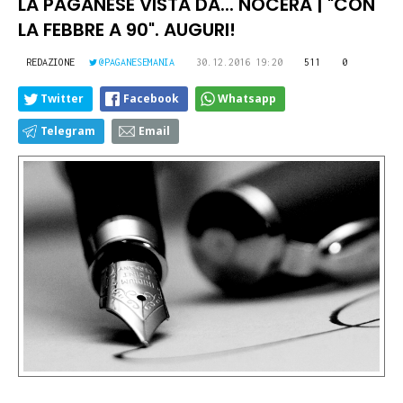
LA PAGANESE VISTA DA... NOCERA | "CON
LA FEBBRE A 90". AUGURI!
REDAZIONE
@PAGANESEMANIA
30.12.2016 19:20
511
0
Twitter
Facebook
Whatsapp
Telegram
Email