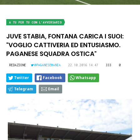
A TU PER TU CON L'AVVERSARIO
JUVE STABIA, FONTANA CARICA I SUOI:
"VOGLIO CATTIVERIA ED ENTUSIASMO.
PAGANESE SQUADRA OSTICA"
REDAZIONE
@PAGANESEMANIA
22.10.2016 14:47
333
0
Twitter
Facebook
Whatsapp
Telegram
Email