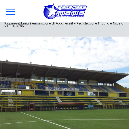
PaganeseMania è emanazione di Paganese.it - Registrazione Tribunale Nocera
Inf. n. 1154/05.