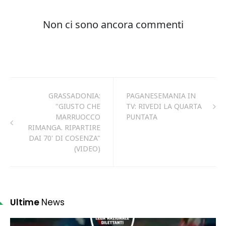
GRASSADONIA:
PAGANESEMANIA IN
"GIUSTO CHE
TV: RIVEDI LA QUARTA
MARRUOCCO
PUNTATA
RIMANGA. RIPARTIRE
DAI 70' DI COSENZA"
(VIDEO)
Ultime
News