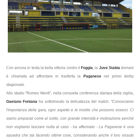
Con ancora in testa la bella vittoria contro il
Foggia
, la
Juve Stabia
domani
è chiamata ad affrontare in trasferta la
Paganese
nel primo derby
stagionale.
Allo stadio "Romeo Menti", nella consueta conferenza stampa della vigilia,
Gaetano Fontana
ha sottolineato la delicatezza del match:
"Conosciamo
l'importanza della gara, ogni aspetto e le insidie che possono esserci. Ci
siamo preparati come al solito, con grande intensità e motivazione perchè
non vogliamo lasciare nulla al caso - ha affermato - La Paganese è una
squadra che sta facendo ottime cose, considerando anche il loro vissuto