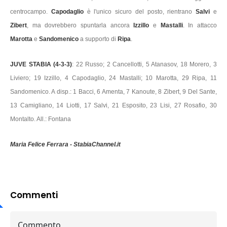
centrocampo.
Capodaglio
è l'unico sicuro del posto, rientrano
Salvi
e
Zibert
, ma dovrebbero spuntarla ancora
Izzillo
e
Mastalli
. In attacco
Marotta
e
Sandomenico
a supporto di
Ripa
.
JUVE STABIA (4-3-3)
: 22 Russo; 2 Cancellotti, 5 Atanasov, 18 Morero, 3
Liviero; 19 Izzillo, 4 Capodaglio, 24 Mastalli; 10 Marotta, 29 Ripa, 11
Sandomenico. A disp.: 1 Bacci, 6 Amenta, 7 Kanoute, 8 Zibert, 9 Del Sante,
13 Camigliano, 14 Liotti, 17 Salvi, 21 Esposito, 23 Lisi, 27 Rosafio, 30
Montalto. All.: Fontana
Maria Felice Ferrara - StabiaChannel.it
Commenti