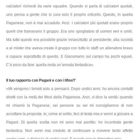
calciatori richiesti da varie squadre. Quando si parla di calciatori quotati,
uno pensa a gente che si cura solo il proprio orticello. Questo, in quella
Paganese, non è mai accaduto. Anzi. I calciatori più quotati erano proprio
quelli che trainavano il gruppo. Era uno spogliatoio di uomini veri e umili.
Ma tutto questo era possibile grazie innanzitutto al presidente, alla società
e al mister che aveva creato il gruppo con tutto lo staff: un allenatore bravo
e capace soprattutto di questo. E Giacomarro sul campo ha pochi eguali.
C’è poco da fare: quella resta un’annata fantastica».
Il tuo rapporto con Pagani e con i tifosi?
«Mi vengono i brividi solo a pensarci. Dopo undici anni, ho ancora contatti
diretti con la metà dei tifosi della Paganese. Anzi, vi dico la verità: quando
mi chiamò la Paganese, sei persone su sei mi consigliarono di non
accettare la proposta. Io, come al solito, feci di testa mia e venni a giocare a
Pagani. Di quella scelta non mi sono mai pentito: ho incontrato gente
fantastica. Non avrei mai creduto di continuare a ricevere tanto affetto
anche oggi, a distanza di undici anni. E questo non lo dimentico più».