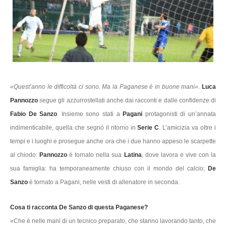
«Quest’anno le difficoltà ci sono. Ma la Paganese è in buone mani»
.
Luca
Pannozzo
segue gli azzurrostellati anche dai racconti e dalle confidenze di
Fabio De Sanzo
. Insieme sono stati a
Pagani
protagonisti di un’annata
indimenticabile, quella che segnò il ritorno in
Serie C
. L’amicizia va oltre i
tempi e i luoghi e prosegue anche ora che i due hanno appeso le scarpette
al chiodo:
Pannozzo
è tornato nella sua
Latina
, dove lavora e vive con la
sua famiglia: ha temporaneamente chiuso con il mondo del calcio;
De
Sanzo
è tornato a Pagani, nelle vesti di allenatore in seconda.
Cosa ti racconta De Sanzo di questa Paganese?
«Che è nelle mani di un tecnico preparato, che stanno lavorando tanto, che