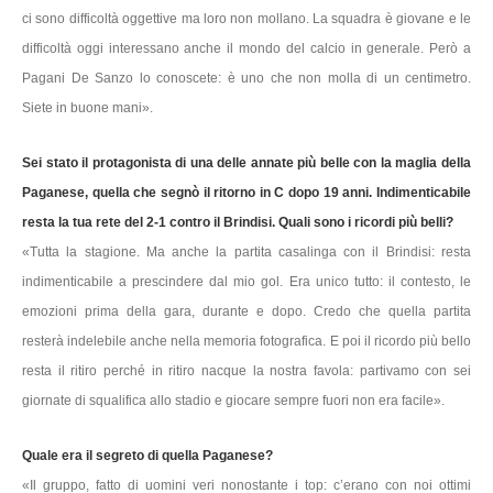
ci sono difficoltà oggettive ma loro non mollano. La squadra è giovane e le
difficoltà oggi interessano anche il mondo del calcio in generale. Però a
Pagani De Sanzo lo conoscete: è uno che non molla di un centimetro.
Siete in buone mani».
Sei stato il protagonista di una delle annate più belle con la maglia della
Paganese, quella che segnò il ritorno in C dopo 19 anni. Indimenticabile
resta la tua rete del 2-1 contro il Brindisi. Quali sono i ricordi più belli?
«Tutta la stagione. Ma anche la partita casalinga con il Brindisi: resta
indimenticabile a prescindere dal mio gol. Era unico tutto: il contesto, le
emozioni prima della gara, durante e dopo. Credo che quella partita
resterà indelebile anche nella memoria fotografica. E poi il ricordo più bello
resta il ritiro perché in ritiro nacque la nostra favola: partivamo con sei
giornate di squalifica allo stadio e giocare sempre fuori non era facile».
Quale era il segreto di quella Paganese?
«Il gruppo, fatto di uomini veri nonostante i top: c’erano con noi ottimi