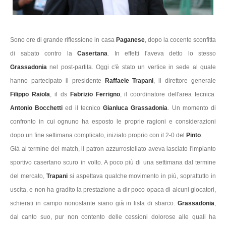
Sono ore di grande riflessione in casa
Paganese
, dopo la cocente sconfitta
di sabato contro la
Casertana
. In effetti l'aveva detto lo stesso
Grassadonia
nel post-partita. Oggi c'è stato un vertice in sede al quale
hanno partecipato il presidente
Raffaele Trapani
, il direttore generale
Filippo Raiola
, il ds
Fabrizio Ferrigno
, il coordinatore dell'area tecnica
Antonio Bocchetti
ed il tecnico
Gianluca Grassadonia
. Un momento di
confronto in cui ognuno ha esposto le proprie ragioni e considerazioni
dopo un fine settimana complicato, iniziato proprio con il 2-0 del
Pinto
.
Già al termine del match, il patron azzurrostellato aveva lasciato l'impianto
sportivo casertano scuro in volto. A poco più di una settimana dal termine
del mercato,
Trapani
si aspettava qualche movimento in più, soprattutto in
uscita, e non ha gradito la prestazione a dir poco opaca di alcuni giocatori,
schierati in campo nonostante siano già in lista di sbarco.
Grassadonia
,
dal canto suo, pur non contento delle cessioni dolorose alle quali ha