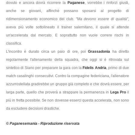
dovuto e ancora dovrà ricorrere la
Paganese
, vorrebbe i rinforzi giusti,
anche se giovani, affinchè possano sposarsi al progetto di
ridimensionamento economico del club.
"Ma devono essere di qualità"
,
aveva più volte sottolineato il trainer salernitano, il quale si attende
un'accelerata dal mercato. E soprattutto non vuole correre rischi in
classifica.
L'incontro è durato circa un paio di ore, poi
Grassadonia
ha diretto
regolarmente l'allenamento della squadra, che oggi si è ritrovata sul
sintetico di Siano per preparare la gara con la
Fidelis Andria
, primo di due
match casalinghi consecutivi. Contro la compagine federiciana, l'allenatore
azzurrostellata gradirebbe un gruppo già completo e che dovrà essere, per
larga parte, quello che proverà a strappare la permanenza in
Lega Pro
il
più in fretta possibile. Se non dovesse esserci questa accelerata, non sono
da escludere decisioni drastiche.
© Paganesemania - Riproduzione riservata