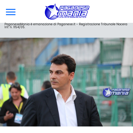
PaganeseMania è emanazione di Paganese.it - Registrazione Tribunale Nocera
Inf. n. 1154/05.