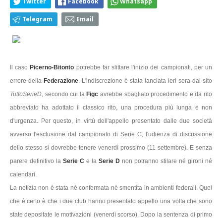
Twitter
Facebook
Whatsapp
Telegram
Email
Il caso
Picerno-Bitonto
potrebbe far slittare l'inizio dei campionati, per un
errore della
Federazione
. L'indiscrezione è stata lanciata ieri sera dal sito
TuttoSerieD
, secondo cui la
Figc
avrebbe sbagliato procedimento e da rito
abbreviato ha adottato il classico rito, una procedura più lunga e non
d'urgenza. Per questo, in virtù dell'appello presentato dalle due società
avverso l'esclusione dal campionato di Serie C, l'udienza di discussione
dello stesso si dovrebbe tenere venerdì prossimo (11 settembre). E senza
parere definitivo la
Serie C
e la
Serie D
non potranno stilare né gironi né
calendari.
La notizia non è stata nè confermata nè smentita in ambienti federali. Quel
che è certo è che i due club hanno presentato appello una volta che sono
state depositate le motivazioni (venerdì scorso). Dopo la sentenza di primo