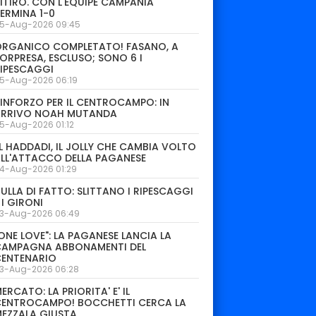
ITIRO. CON L'EQUIPE CAMPANIA
ERMINA 1-0
5-Aug-2026 09:45
ORGANICO COMPLETATO! FASANO, A
ORPRESA, ESCLUSO; SONO 6 I
IPESCAGGI
5-Aug-2026 06:19
INFORZO PER IL CENTROCAMPO: IN
ARRIVO NOAH MUTANDA
5-Aug-2026 01:12
L HADDADI, IL JOLLY CHE CAMBIA VOLTO
LL'ATTACCO DELLA PAGANESE
4-Aug-2026 01:29
ULLA DI FATTO: SLITTANO I RIPESCAGGI
 I GIRONI
3-Aug-2026 06:49
ONE LOVE": LA PAGANESE LANCIA LA
CAMPAGNA ABBONAMENTI DEL
CENTENARIO
3-Aug-2026 06:28
ERCATO: LA PRIORITA' E' IL
CENTROCAMPO! BOCCHETTI CERCA LA
EZZALA GIUSTA