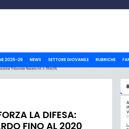
NE 2025-26
NEWS
SETTORE GIOVANILE
RUBRICHE
FA
ione Tribunale Nocera Inf. n. 1154/05.
A
I
FORZA LA DIFESA:
V
0
ARDO FINO AL 2020
L