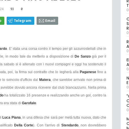
R
T
24
93
0
0
p
Telegram
Email
S
R
0
R
ardo
. E' stata una corsa contro il tempo per gli azzurrostellati che in
0
ale, in modo tale da metterlo a disposizione di
De Sanzo
già per il
E
A
à da sabato si è allenato con i nuovi compagni e oggi ha sostenuto il
0
inata, poi, la firma sul contratto che lo legherà alla
Paganese
fino a
N
 lo svincolo d'ufficio dal
Matera
, che sarebbe arrivato non prima di
E
0
 avrebbe dovuto ancora ricevere dal club biancazzurro. Nella prima
rdo
ha totalizzato 16 presenze e realizzando anche un gol, contro la
"
ra era stata di
Garofalo
.
0
i
Luca Piana
, in una difesa che sarà per metà tutta nuova, dato che
M
alificato
Della Corte
). Con l'arrivo di
Stendardo
, non dovrebbero
M