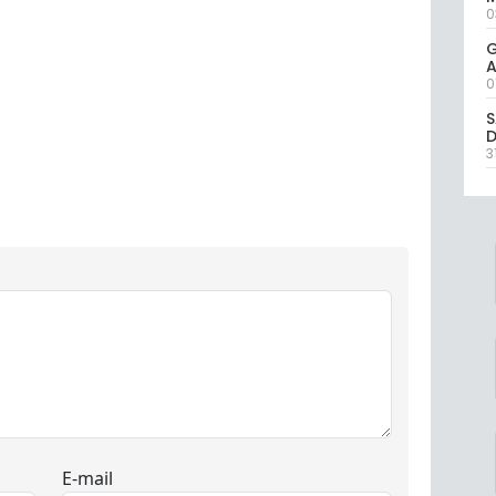
0
G
A
0
S
D
3