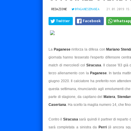
REDAZIONE
@PAGANESEMANIA
21.01.2019 15:
Twitter
Facebook
Whatsap
La
Paganese
rinforza la difesa con
Mariano Stend
giornata hanno tesserato l'esperto difensore centr
match di mercoledì col
Siracusa
. Il classe '83 gi
terzo allenamento con la
Paganese
. In tarda matt
giugno 2020. Il calciatore ha preferito non attendere
questa settimana, rinunciando agli emolumenti che
parte di stagione, da capitano del
Matera
,
Stenda
Casertana
. Ha scelto la maglia numero 14, che fino
Contro il
Siracusa
sarà quindi il partner di reparto d
sarà completata a sinistra da
Perri
(è ancora squ