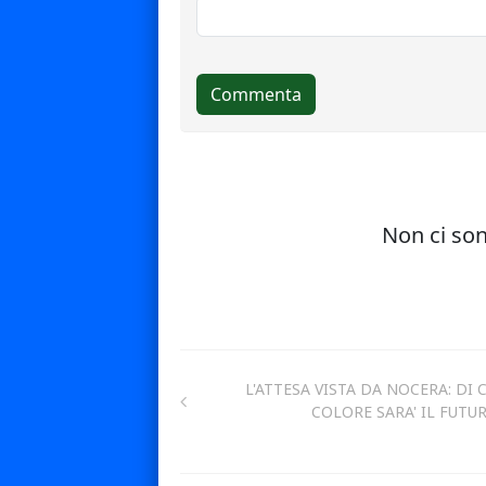
L'ATTESA VISTA DA NOCERA: DI 
COLORE SARA' IL FUTU