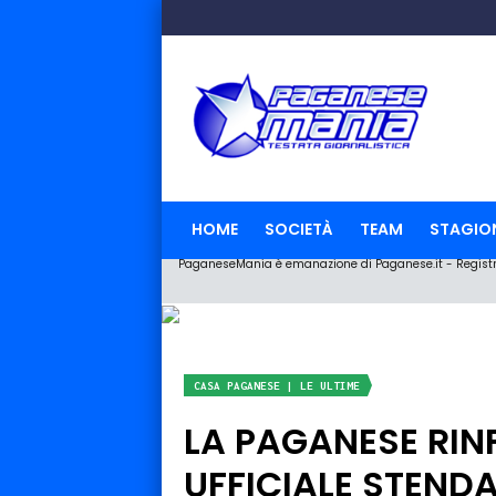
HOME
SOCIETÀ
TEAM
STAGIO
PaganeseMania è emanazione di Paganese.it - Registraz
CASA PAGANESE | LE ULTIME
LA PAGANESE RIN
UFFICIALE STEND