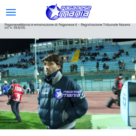
PaganeseMania è emanazione di Paganese.it - Registrazione Tribunale Nocera
Inf. n. 1154/05.