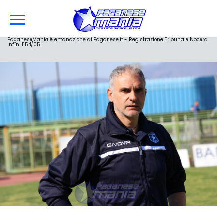
PaganeseMania è emanazione di Paganese.it - Registrazione Tribunale Nocera
Inf. n. 1154/05.