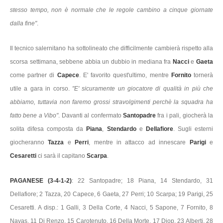
stesso tempo, non è normale che le regole cambino a cinque giornate
dalla fine"
.
Il tecnico salernitano ha sottolineato che difficilmente cambierà rispetto alla
scorsa settimana, sebbene abbia un dubbio in mediana fra
Nacci
e
Gaeta
come partner di
Capece
. E' favorito quest'ultimo, mentre
Fornito
tornerà
utile a gara in corso.
"E' sicuramente un giocatore di qualità in più che
abbiamo, tuttavia non faremo grossi stravolgimenti perchè la squadra ha
fatto bene a Vibo"
. Davanti al confermato
Santopadre
fra i pali, giocherà la
solita difesa composta da
Piana
,
Stendardo
e
Dellafiore
. Sugli esterni
giocheranno
Tazza
e
Perri
, mentre in attacco ad innescare
Parigi
e
Cesaretti
ci sarà il capitano
Scarpa
.
PAGANESE (3-4-1-2)
: 22 Santopadre; 18 Piana, 14 Stendardo, 31
Dellafiore; 2 Tazza, 20 Capece, 6 Gaeta, 27 Perri; 10 Scarpa; 19 Parigi, 25
Cesaretti. A disp.: 1 Galli, 3 Della Corte, 4 Nacci, 5 Sapone, 7 Fornito, 8
Navas, 11 Di Renzo, 15 Carotenuto, 16 Della Morte, 17 Diop, 23 Alberti, 28