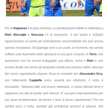
Per la
Paganese
è la gara decisiva. Le penalizzazioni inflitte in settimana a
Rieti
,
Bisceglie
e
Siracusa
(-3 ai nerazzurri, -2 per laziali e siciliani)
rappresentano un assist per la formazione azzurrostellata che può ancora
sperare nei playout. Gli spareggi sono a un punto, al momento, ma servirà
soffiare sulla fiammella della speranza in una gara crocevia. Al
Torre
, che
quest'anno non ha ancora festeggiato una vittoria, arriva il
Rieti
in uno
scontro diretto che anche gli amaranto-celesti non possono fallire, alla luce
del nuovo regolamento playout. Rosa al completo per
Alessandro Erra
,
con l'attaccante
Cappiello
unico assente per infortunio: il resto è
arruolabile.
"Abbiamo fatto una buona settimana, ci siamo allenati bene e
sappiamo che tipo di partita sarà domani. E' una gara importantissima per
noi, quasi fondamentale, da dentro o fuori. Il nuovo regolamento? Per noi
cambia poco o nulla, sarebbe già un'impresa arrivarci ai playout. Allo