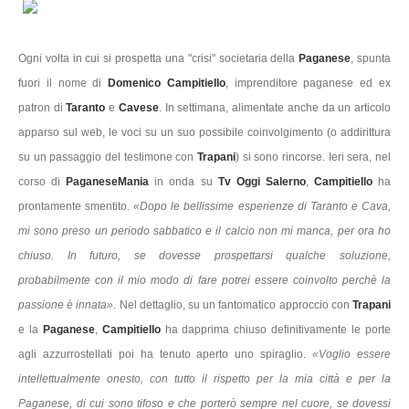
Ogni volta in cui si prospetta una "crisi" societaria della
Paganese
, spunta
fuori il nome di
Domenico Campitiello
, imprenditore paganese ed ex
patron di
Taranto
e
Cavese
. In settimana, alimentate anche da un articolo
apparso sul web, le voci su un suo possibile coinvolgimento (o addirittura
su un passaggio del testimone con
Trapani
) si sono rincorse. Ieri sera, nel
corso di
PaganeseMania
in onda su
Tv Oggi Salerno
,
Campitiello
ha
prontamente smentito.
«Dopo le bellissime esperienze di Taranto e Cava,
mi sono preso un periodo sabbatico e il calcio non mi manca, per ora ho
chiuso. In futuro, se dovesse prospettarsi qualche soluzione,
probabilmente con il mio modo di fare potrei essere coinvolto perchè la
passione è innata»
. Nel dettaglio, su un fantomatico approccio con
Trapani
e la
Paganese
,
Campitiello
ha dapprima chiuso definitivamente le porte
agli azzurrostellati poi ha tenuto aperto uno spiraglio.
«Voglio essere
intellettualmente onesto, con tutto il rispetto per la mia città e per la
Paganese, di cui sono tifoso e che porterò sempre nel cuore, se dovessi