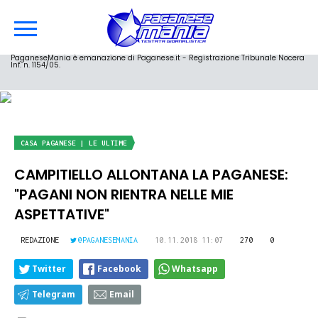
PaganeseMania è emanazione di Paganese.it - Registrazione Tribunale Nocera
Inf. n. 1154/05.
CASA PAGANESE | LE ULTIME
CAMPITIELLO ALLONTANA LA PAGANESE:
"PAGANI NON RIENTRA NELLE MIE
ASPETTATIVE"
REDAZIONE
@PAGANESEMANIA
10.11.2018 11:07
270
0
Twitter
Facebook
Whatsapp
Telegram
Email