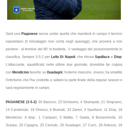
Sarà una
Paganese
senza under quella che manderà in campo il tecnico
napoletano (il minutaggio non conta negli spareggi), che proverà a non
perdere - al termine dei 90' in trasferta - il vantaggio del posizionamento in
classifica. Sempre 3-5-2 per
Lello Di Napoli
, che ritrova
Squillace
e
Diop
.
L'attaccante, squalificato nelle ultime due giornate, dovrebbe far coppia
con
Mendicino
favorito su
Guadagni
; l'esterno mancino, invece, ha smaltito
l'infortunio che l'ha costretto a saltare la parte finale della regular season e
sarà regolarmente in campo.
PAGANESE (3-5-2)
: 30 Baiocco; 23 Schiavino, 4 Sbampato, 21 Sirignano;
14 Carotenuto, 16 Onescu, 6 Bramati, 33 Zanini, 3 Squillace; 11 Diop, 18
Mendicino. A disp.: 1 Campani, 5 Mattia, 7 Gaeta, 8 Bonavolontà, 10
Scarpa, 20 Cigagna, 25 Cernuto, 26 Guadagni, 27 Curci, 28 Antezza, 29