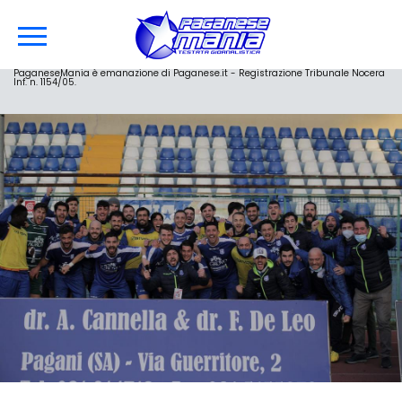
PaganeseMania è emanazione di Paganese.it - Registrazione Tribunale Nocera
Inf. n. 1154/05.