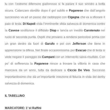
tu con l’estremo difensore giallorosso si fa parare il suo sinistro a botta
sicura. Catanzaro stordito dopo il gol subìto e
Paganese
che dall’angolo
successivo va ad un passo dal raddoppio con
Cigagna
che va a sfiorare il
palo di testa.
Di Napoli
vista l’imminente sfida salvezza di domenica contro
la
Cavese
sostituisce il diffidato
Diop
e lancia un inedito
Carotenuto
nel
ruolo di seconda punta. Ospiti che provano a rendersi pericolosi prima con
un gran destro da fuori di
Garufo
e poi con
Jefferson
che tiene in
apprensione la difesa. Nel finale occasionissima per
Evacuo
che di testa si
vede negare il pareggio da
Campani
con un intervento salva-risultato. Con
po’ di sofferenza la
Paganese
riesce a trovare la vittoria in casa che
mancava da un anno, tutta da dedicare a
Ciccio De Vivo
. Successo
importantissimo che dà un’importante iniezione di fiducia in vista del derby
salvezza di domenica.
IL TABELLINO
MARCATORE: 1’ st Raffini