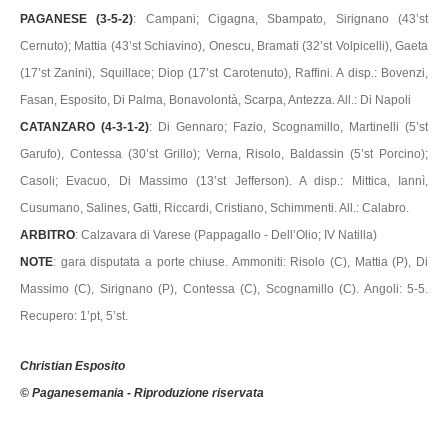
PAGANESE (3-5-2)
: Campani; Cigagna, Sbampato, Sirignano (43’st
Cernuto); Mattia (43’st Schiavino), Onescu, Bramati (32’st Volpicelli), Gaeta
(17’st Zanini), Squillace; Diop (17’st Carotenuto), Raffini. A disp.: Bovenzi,
Fasan, Esposito, Di Palma, Bonavolontà, Scarpa, Antezza. All.: Di Napoli
CATANZARO (4-3-1-2)
: Di Gennaro; Fazio, Scognamillo, Martinelli (5’st
Garufo), Contessa (30’st Grillo); Verna, Risolo, Baldassin (5’st Porcino);
Casoli; Evacuo, Di Massimo (13’st Jefferson). A disp.: Mittica, Iannì,
Cusumano, Salines, Gatti, Riccardi, Cristiano, Schimmenti. All.: Calabro.
ARBITRO
: Calzavara di Varese (Pappagallo - Dell’Olio; IV Natilla)
NOTE
: gara disputata a porte chiuse. Ammoniti: Risolo (C), Mattia (P), Di
Massimo (C), Sirignano (P), Contessa (C), Scognamillo (C). Angoli: 5-5.
Recupero: 1’pt, 5’st.
Christian Esposito
© Paganesemania - Riproduzione riservata