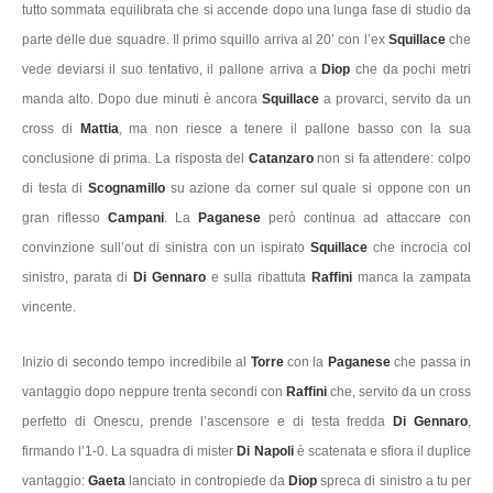
tutto sommata equilibrata che si accende dopo una lunga fase di studio da
parte delle due squadre. Il primo squillo arriva al 20’ con l’ex
Squillace
che
vede deviarsi il suo tentativo, il pallone arriva a
Diop
che da pochi metri
manda alto. Dopo due minuti è ancora
Squillace
a provarci, servito da un
cross di
Mattia
, ma non riesce a tenere il pallone basso con la sua
conclusione di prima. La risposta del
Catanzaro
non si fa attendere: colpo
di testa di
Scognamillo
su azione da corner sul quale si oppone con un
gran riflesso
Campani
. La
Paganese
però continua ad attaccare con
convinzione sull’out di sinistra con un ispirato
Squillace
che incrocia col
sinistro, parata di
Di Gennaro
e sulla ribattuta
Raffini
manca la zampata
vincente.
Inizio di secondo tempo incredibile al
Torre
con la
Paganese
che passa in
vantaggio dopo neppure trenta secondi con
Raffini
che, servito da un cross
perfetto di Onescu, prende l’ascensore e di testa fredda
Di Gennaro
,
firmando l’1-0. La squadra di mister
Di Napoli
è scatenata e sfiora il duplice
vantaggio:
Gaeta
lanciato in contropiede da
Diop
spreca di sinistro a tu per