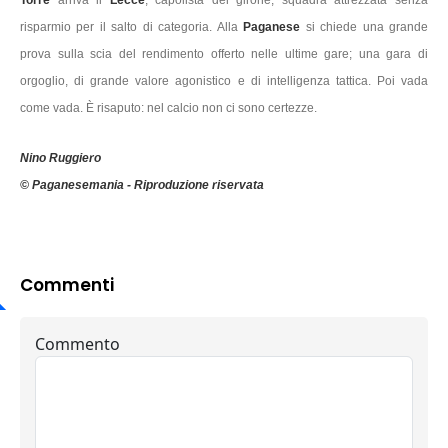
Torre
arriva il
Lecce
, capolista del girone, squadra attrezzata senza
risparmio per il salto di categoria. Alla
Paganese
si chiede una grande
prova sulla scia del rendimento offerto nelle ultime gare; una gara di
orgoglio, di grande valore agonistico e di intelligenza tattica. Poi vada
come vada. È risaputo: nel calcio non ci sono certezze.
Nino Ruggiero
© Paganesemania - Riproduzione riservata
Commenti