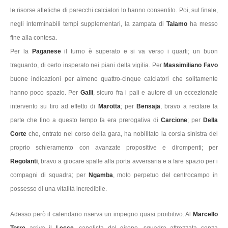
le risorse atletiche di parecchi calciatori lo hanno consentito. Poi, sul finale,
negli interminabili tempi supplementari, la zampata di
Talamo
ha messo
fine alla contesa.
Per la
Paganese
il turno è superato e si va verso i quarti; un buon
traguardo, di certo insperato nei piani della vigilia. Per
Massimiliano Favo
buone indicazioni per almeno quattro-cinque calciatori che solitamente
hanno poco spazio. Per
Galli
, sicuro fra i pali e autore di un eccezionale
intervento su tiro ad effetto di
Marotta
; per
Bensaja
, bravo a recitare la
parte che fino a questo tempo fa era prerogativa di
Carcione
; per
Della
Corte
che, entrato nel corso della gara, ha nobilitato la corsia sinistra del
proprio schieramento con avanzate propositive e dirompenti; per
Regolanti
, bravo a giocare spalle alla porta avversaria e a fare spazio per i
compagni di squadra; per
Ngamba
, moto perpetuo del centrocampo in
possesso di una vitalità incredibile.
Adesso però il calendario riserva un impegno quasi proibitivo. Al
Marcello