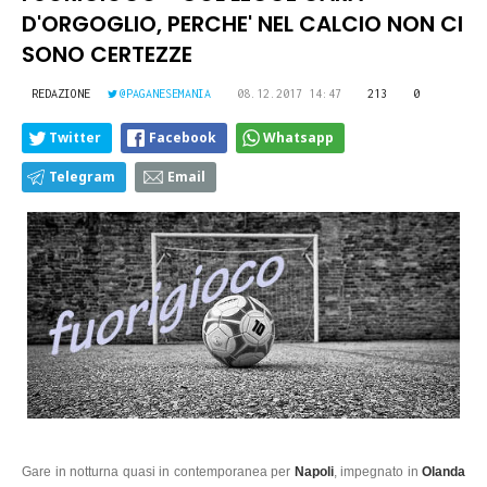
D'ORGOGLIO, PERCHE' NEL CALCIO NON CI
SONO CERTEZZE
REDAZIONE
@PAGANESEMANIA
08.12.2017 14:47
213
0
Twitter
Facebook
Whatsapp
Telegram
Email
Gare in notturna quasi in contemporanea per
Napoli
, impegnato in
Olanda