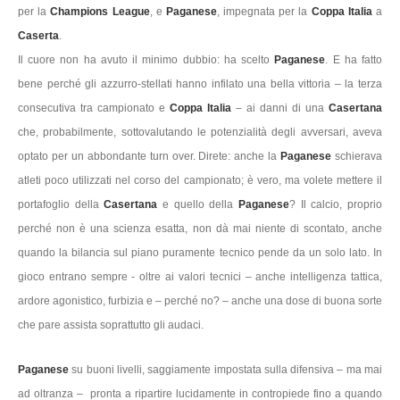
per la
Champions League
, e
Paganese
, impegnata per la
Coppa Italia
a
Caserta
.
Il cuore non ha avuto il minimo dubbio: ha scelto
Paganese
. E ha fatto
bene perché gli azzurro-stellati hanno infilato una bella vittoria – la terza
consecutiva tra campionato e
Coppa Italia
– ai danni di una
Casertana
che, probabilmente, sottovalutando le potenzialità degli avversari, aveva
optato per un abbondante turn over. Direte: anche la
Paganese
schierava
atleti poco utilizzati nel corso del campionato; è vero, ma volete mettere il
portafoglio della
Casertana
e quello della
Paganese
? Il calcio, proprio
perché non è una scienza esatta, non dà mai niente di scontato, anche
quando la bilancia sul piano puramente tecnico pende da un solo lato. In
gioco entrano sempre - oltre ai valori tecnici – anche intelligenza tattica,
ardore agonistico, furbizia e – perché no? – anche una dose di buona sorte
che pare assista soprattutto gli audaci.
Paganese
su buoni livelli, saggiamente impostata sulla difensiva – ma mai
ad oltranza – pronta a ripartire lucidamente in contropiede fino a quando