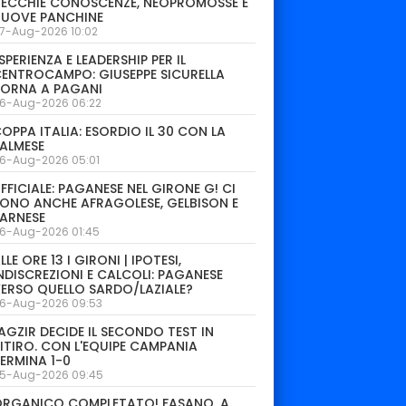
ECCHIE CONOSCENZE, NEOPROMOSSE E
NUOVE PANCHINE
7-Aug-2026 10:02
SPERIENZA E LEADERSHIP PER IL
ENTROCAMPO: GIUSEPPE SICURELLA
TORNA A PAGANI
6-Aug-2026 06:22
OPPA ITALIA: ESORDIO IL 30 CON LA
ALMESE
6-Aug-2026 05:01
FFICIALE: PAGANESE NEL GIRONE G! CI
ONO ANCHE AFRAGOLESE, GELBISON E
ARNESE
6-Aug-2026 01:45
LLE ORE 13 I GIRONI | IPOTESI,
NDISCREZIONI E CALCOLI: PAGANESE
ERSO QUELLO SARDO/LAZIALE?
6-Aug-2026 09:53
AGZIR DECIDE IL SECONDO TEST IN
ITIRO. CON L'EQUIPE CAMPANIA
ERMINA 1-0
5-Aug-2026 09:45
ORGANICO COMPLETATO! FASANO, A