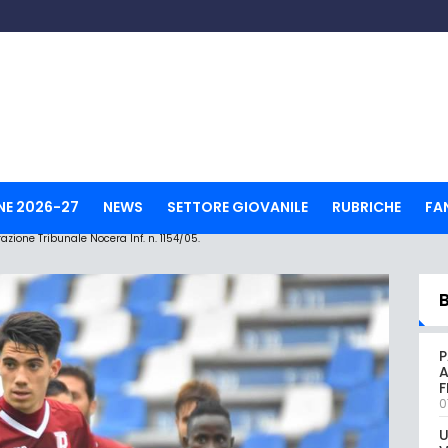
NE 2026-27
NEWS
SETTORE GIOVANILE
RUBRICHE
FA
ione Tribunale Nocera Inf. n. 1154/05.
P
A
0
U