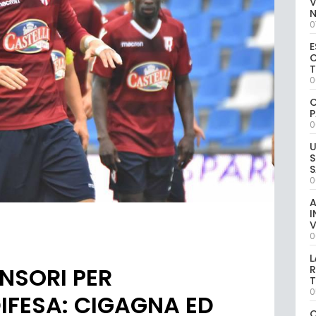
V
0
E
C
0
C
P
0
U
S
S
0
A
I
V
0
L
ENSORI PER
R
T
0
IFESA: CIGAGNA ED