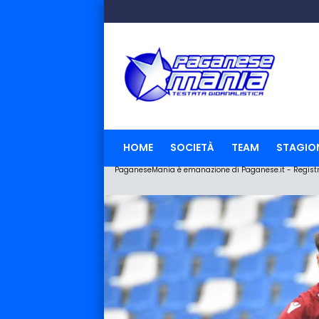
HOME
SOCIETÀ
TEAM
STAGIO
PaganeseMania è emanazione di Paganese.it - Registraz