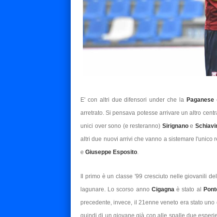
E' con altri due difensori under che la
Paganese
arretrato. Si pensava potesse arrivare un altro centr
unici over sono (e resteranno)
Sirignano
e
Schiavi
altri due nuovi arrivi che vanno a sistemare l'uni
e
Giuseppe Esposito
.
Il primo è un classe '99 cresciuto nelle giovanili de
lagunare. Lo scorso anno
Cigagna
è stato al
Pont
precedente, invece, il 21enne veneto era stato uno 
quindi di un giovane già con alle spalle due esperie