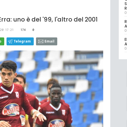
S
R
0
ra: uno è del '99, l'altro del 2001
R
20 17:21
174
0
0
E
p
Telegram
Email
A
0