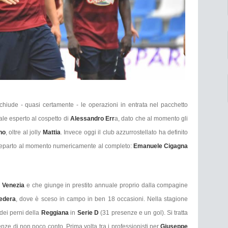
chiude - quasi certamente - le operazioni in entrata nel pacchetto
ale esperto al cospetto di
Alessandro Err
a, dato che al momento gli
no
, oltre al jolly
Mattia
. Invece oggi il club azzurrostellato ha definito
co reparto al momento numericamente al completo:
Emanuele Cigagna
l
Venezia
e che giunge in prestito annuale proprio dalla compagine
edera
, dove è sceso in campo in ben 18 occasioni. Nella stagione
dei perni della
Reggiana
in
Serie D
(31 presenze e un gol). Si tratta
nze di non poco conto. Prima volta tra i professionisti per
Giuseppe