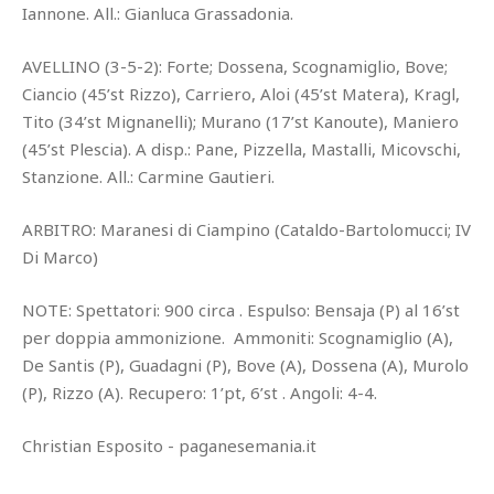
Iannone. All.: Gianluca Grassadonia.
AVELLINO (3-5-2): Forte; Dossena, Scognamiglio, Bove;
Ciancio (45’st Rizzo), Carriero, Aloi (45’st Matera), Kragl,
Tito (34’st Mignanelli); Murano (17’st Kanoute), Maniero
(45’st Plescia). A disp.: Pane, Pizzella, Mastalli, Micovschi,
Stanzione. All.: Carmine Gautieri.
ARBITRO: Maranesi di Ciampino (Cataldo-Bartolomucci; IV
Di Marco)
NOTE: Spettatori: 900 circa . Espulso: Bensaja (P) al 16’st
per doppia ammonizione. Ammoniti: Scognamiglio (A),
De Santis (P), Guadagni (P), Bove (A), Dossena (A), Murolo
(P), Rizzo (A). Recupero: 1’pt, 6’st . Angoli: 4-4.
Christian Esposito - paganesemania.it