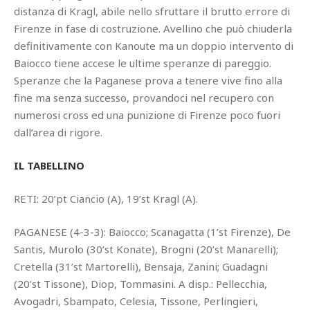
distanza di Kragl, abile nello sfruttare il brutto errore di
Firenze in fase di costruzione. Avellino che può chiuderla
definitivamente con Kanoute ma un doppio intervento di
Baiocco tiene accese le ultime speranze di pareggio.
Speranze che la Paganese prova a tenere vive fino alla
fine ma senza successo, provandoci nel recupero con
numerosi cross ed una punizione di Firenze poco fuori
dall’area di rigore.
IL TABELLINO
RETI: 20’pt Ciancio (A), 19’st Kragl (A).
PAGANESE (4-3-3): Baiocco; Scanagatta (1’st Firenze), De
Santis, Murolo (30’st Konate), Brogni (20’st Manarelli);
Cretella (31’st Martorelli), Bensaja, Zanini; Guadagni
(20’st Tissone), Diop, Tommasini. A disp.: Pellecchia,
Avogadri, Sbampato, Celesia, Tissone, Perlingieri,