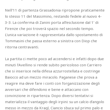
Nell’11 di partenza Grassadonia ripropone praticamente
lo stesso 11 del Massimino, restando fedele al nuovo 4-
3-3. La conferma di Zanini porta all’esclusione dal 1’ di
Firenze che poi troverà spazio nel secondo tempo.
L’unica variazione è rappresentata dallo spostamento di
Tommasini che passa esterno a sinistra con Diop che
ritorna centravanti.
La partita ci mette poco ad accendersi e infatti dopo due
minuti l’Avellino si rende subito pericoloso con Carriero
che si inserisce nella difesa azzurrostellata e costringe
Baiocco ad un mezzo miracolo. Paganese che prova a
reagire ma deve fare i conti con l’organizzazione degli
avversari che difendono e bene e attaccano con
convinzione in ripartenza. Dopo diversi tentativi si
materializza il vantaggio degli irpini: su un calcio d’angolo
messo in mezzo da Kragl, Ciancio sbuca sul primo palo e