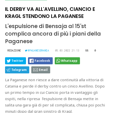
IL DERBY VA ALL'AVELLINO, CIANCIO E
KRAGL STENDONO LA PAGANESE
L'espulsione di Bensaja al 15'st
complica ancora di più i piani della
Paganese
REDAZIONE
@PAGANESEMANIA
05.03.2022 21:13
88
0
Twitter
Facebook
Whatsapp
Telegram
Email
La Paganese non riesce a dare continuità alla vittoria di
Catania e perde il derby contro un cinico Avellino. Dopo
un primo tempo in cui Ciancio porta in vantaggio gli
ospiti, nella ripresa l’espulsione di Bensaja mette in
salita una gara già di per sé complicata, chiusa poi pochi
minuti dopo dal gran sinistro di Kragl.