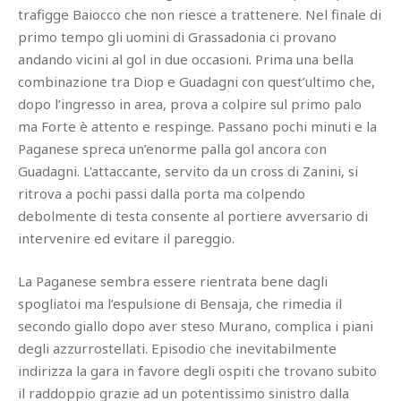
trafigge Baiocco che non riesce a trattenere. Nel finale di
primo tempo gli uomini di Grassadonia ci provano
andando vicini al gol in due occasioni. Prima una bella
combinazione tra Diop e Guadagni con quest’ultimo che,
dopo l’ingresso in area, prova a colpire sul primo palo
ma Forte è attento e respinge. Passano pochi minuti e la
Paganese spreca un’enorme palla gol ancora con
Guadagni. L'attaccante, servito da un cross di Zanini, si
ritrova a pochi passi dalla porta ma colpendo
debolmente di testa consente al portiere avversario di
intervenire ed evitare il pareggio.
La Paganese sembra essere rientrata bene dagli
spogliatoi ma l’espulsione di Bensaja, che rimedia il
secondo giallo dopo aver steso Murano, complica i piani
degli azzurrostellati. Episodio che inevitabilmente
indirizza la gara in favore degli ospiti che trovano subito
il raddoppio grazie ad un potentissimo sinistro dalla