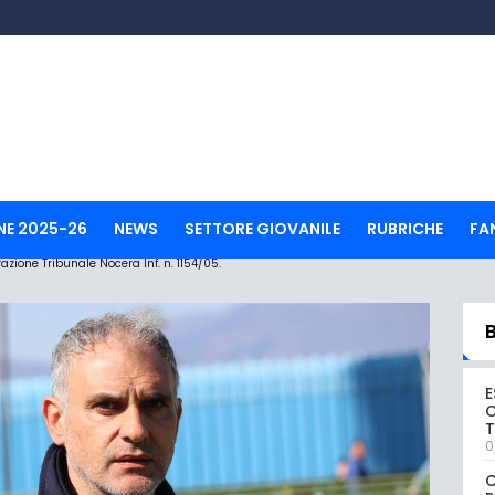
NE 2025-26
NEWS
SETTORE GIOVANILE
RUBRICHE
FA
ione Tribunale Nocera Inf. n. 1154/05.
E
C
0
C