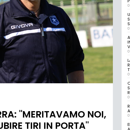
P
0
U
S
S
0
A
I
V
0
L
R
T
0
S
R
0
R
RRA: "MERITAVAMO NOI,
0
BIRE TIRI IN PORTA"
E
A