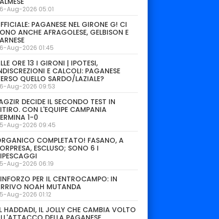
ALMESE
6-Aug-2026 05:01
FFICIALE: PAGANESE NEL GIRONE G! CI
ONO ANCHE AFRAGOLESE, GELBISON E
ARNESE
6-Aug-2026 01:45
LLE ORE 13 I GIRONI | IPOTESI,
NDISCREZIONI E CALCOLI: PAGANESE
ERSO QUELLO SARDO/LAZIALE?
6-Aug-2026 09:53
AGZIR DECIDE IL SECONDO TEST IN
ITIRO. CON L'EQUIPE CAMPANIA
ERMINA 1-0
5-Aug-2026 09:45
ORGANICO COMPLETATO! FASANO, A
ORPRESA, ESCLUSO; SONO 6 I
IPESCAGGI
5-Aug-2026 06:19
INFORZO PER IL CENTROCAMPO: IN
ARRIVO NOAH MUTANDA
5-Aug-2026 01:12
L HADDADI, IL JOLLY CHE CAMBIA VOLTO
LL'ATTACCO DELLA PAGANESE