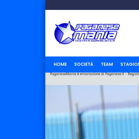
HOME
SOCIETÀ
TEAM
STAGIO
PaganeseMania è emanazione di Paganese.it - Registraz