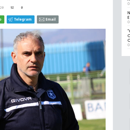
0
20
92
0
N
E
p
Telegram
Email
0
"
0