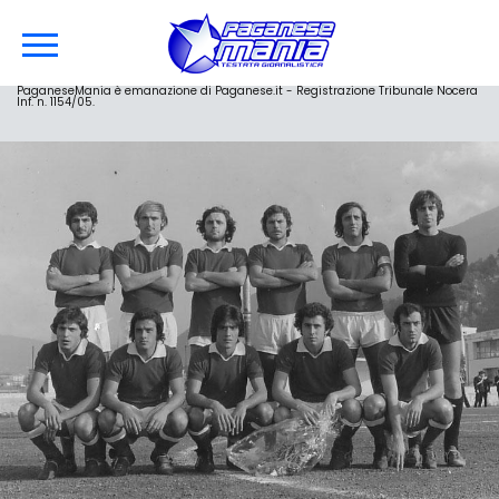
PaganeseMania è emanazione di Paganese.it - Registrazione Tribunale Nocera
Inf. n. 1154/05.