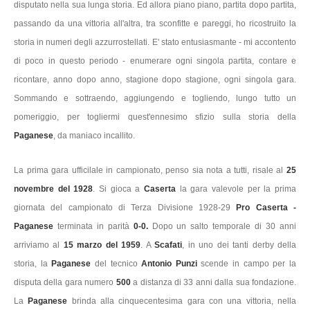
disputato nella sua lunga storia. Ed allora piano piano, partita dopo partita,
passando da una vittoria all'altra, tra sconfitte e pareggi, ho ricostruito la
storia in numeri degli azzurrostellati. E' stato entusiasmante - mi accontento
di poco in questo periodo - enumerare ogni singola partita, contare e
ricontare, anno dopo anno, stagione dopo stagione, ogni singola gara.
Sommando e sottraendo, aggiungendo e togliendo, lungo tutto un
pomeriggio, per togliermi quest'ennesimo sfizio sulla storia della
Paganese
, da maniaco incallito.
La prima gara ufficilale in campionato, penso sia nota a tutti, risale al
25
novembre del 1928
. Si gioca a
Caserta
la gara valevole per la prima
giornata del campionato di Terza Divisione 1928-29
Pro Caserta -
Paganese
terminata in parità
0-0.
Dopo un salto temporale di 30 anni
arriviamo al
15 marzo del 1959
. A
Scafati
, in uno dei tanti derby della
storia, la
Paganese
del tecnico
Antonio Punzi
scende in campo per la
disputa della gara numero
500
a distanza di 33 anni dalla sua fondazione.
La
Paganese
brinda alla cinquecentesima gara con una vittoria, nella