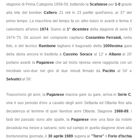
stagione di Prima Categoria 1958-59, battendo la
Scafatese
per
1-0
grazie
alla rete del bomber
Cafiero
, 21 reti in 23 partite quell'anno, al 37' del
primo tempo. La macchina del tempo fa un altro balzo in avanti e ferma il
calendario all'anno
1974
. Siamo al
1° dicembre
della stagione di serie D
1974-'75. Gli azzurri del compianto capitano
Costantino Ferraioli,
nella
foto, e del tecnico
Rambone
tagliano il tragurado della
1000esima
gara
della storia ancora in trasferta a
Cassino
.
Sorace
al 12' e
Albano
al 20'
portano avanti la
Paganese
che ad inizio ripresa viene raggiunta con un
micidiale uno-due nel giro di due minuti firmato da
Pacitto
al 54' e
Selvatici
al 56'.
Trascorrono gli anni, la
Paganese
macina gare su gare, arriva in
Serie C
,
vive il suo periodo d'oro a cavallo degli anni Settanta ed Ottanta fino alla
decadenza al termine di quei favolosi anni Ottanta. Stagione
1988-89
, i
fasti del passato sono alle spalle, la
Paganese
vive una fase da nobile
decaduta ma riesce a salvarsi, solo sul campo in quella stagione dove alla
trentunesima giornata, il
30 aprile 1989
supera al
"Torre"
il
Forio d'Ischia