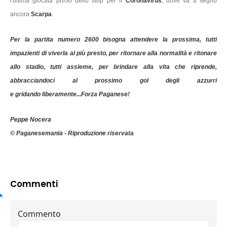
l'ultima giocata primo dello stop per il
Coronavirus
, dove va a segno
ancora
Scarpa
.
Per la partita numero 2600 bisogna attendere la prossima, tutti
impazienti di viverla al più presto, per ritornare alla normalità e ritonare
allo stadio, tutti assieme, per brindare alla vita che riprende,
abbracciandoci al prossimo gol degli azzurri
e gridando liberamente...Forza Paganese!
Peppe Nocera
© Paganesemania - Riproduzione riservata
Commenti