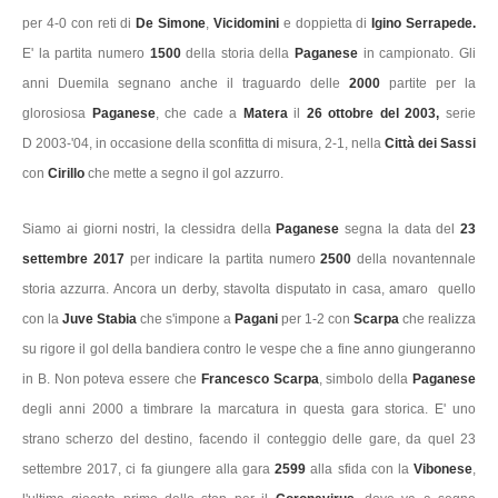
per 4-0 con reti di
De Simone
,
Vicidomini
e doppietta di
Igino Serrapede.
E' la partita numero
1500
della storia della
Paganese
in campionato. Gli
anni Duemila segnano anche il traguardo delle
2000
partite per la
glorosiosa
Paganese
, che cade a
Matera
il
26 ottobre del 2003,
serie
D 2003-'04, in occasione della sconfitta di misura, 2-1, nella
Città dei Sassi
con
Cirillo
che mette a segno il gol azzurro.
Siamo ai giorni nostri, la clessidra della
Paganese
segna la data del
23
settembre 2017
per indicare la partita numero
2500
della novantennale
storia azzurra. Ancora un derby, stavolta disputato in casa, amaro quello
con la
Juve Stabia
che s'impone a
Pagani
per 1-2 con
Scarpa
che realizza
su rigore il gol della bandiera contro le vespe che a fine anno giungeranno
in B. Non poteva essere che
Francesco Scarpa
, simbolo della
Paganese
degli anni 2000 a timbrare la marcatura in questa gara storica. E' uno
strano scherzo del destino, facendo il conteggio delle gare, da quel 23
settembre 2017, ci fa giungere alla gara
2599
alla sfida con la
Vibonese
,