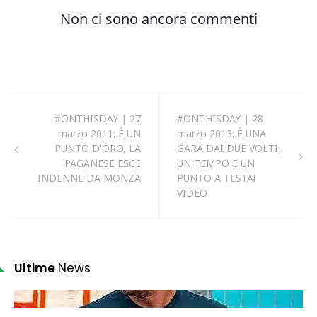
#ONTHISDAY | 27
#ONTHISDAY | 28
marzo 2011: È UN
marzo 2013: È UNA
PUNTO D'ORO, LA
GARA DAI DUE VOLTI,
PAGANESE ESCE
UN TEMPO E UN
INDENNE DA MONZA
PUNTO A TESTA!
VIDEO
Ultime
News