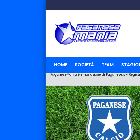
HOME
SOCIETÀ
TEAM
STAGIO
PaganeseMania è emanazione di Paganese.it - Registraz