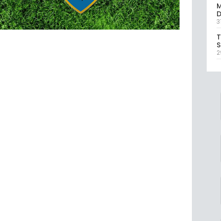
M
D
3
T
S
2