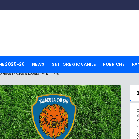
NE 2025-26
NEWS
SETTORE GIOVANILE
RUBRICHE
FA
ione Tribunale Nocera Inf. n. 1154/05.
S
R
0
R