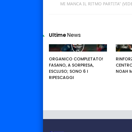
MI MANCA IL RITMO PARTITA" (VID
Ultime
News
ORGANICO COMPLETATO!
RINFORZ
FASANO, A SORPRESA,
CENTRO
ESCLUSO; SONO 6 I
NOAH 
RIPESCAGGI