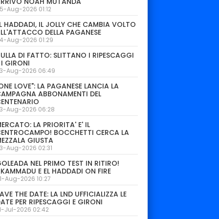
ARRIVO NOAH MUTANDA
5-Aug-2026 01:12
L HADDADI, IL JOLLY CHE CAMBIA VOLTO
LL'ATTACCO DELLA PAGANESE
4-Aug-2026 01:29
ULLA DI FATTO: SLITTANO I RIPESCAGGI
 I GIRONI
3-Aug-2026 06:49
ONE LOVE": LA PAGANESE LANCIA LA
CAMPAGNA ABBONAMENTI DEL
CENTENARIO
3-Aug-2026 06:28
ERCATO: LA PRIORITA' E' IL
CENTROCAMPO! BOCCHETTI CERCA LA
EZZALA GIUSTA
3-Aug-2026 02:31
OLEADA NEL PRIMO TEST IN RITIRO!
KAMMADU E EL HADDADI ON FIRE
1-Aug-2026 10:27
AVE THE DATE: LA LND UFFICIALIZZA LE
ATE PER RIPESCAGGI E GIRONI
1-Jul-2026 02:42