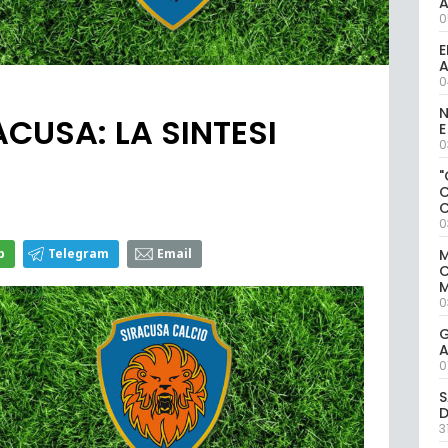
0
E
A
0
N
CUSA: LA SINTESI
E
0
"
0
p
Telegram
Email
M
M
0
G
A
0
S
D
3