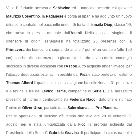
Visto l'infortunio occorso a
Schiavino
ed il mancato accordo col giovane
Maurizio Cosentino
, la
Paganese
è corsa ai ripari e ha aggiunto un nuovo
difensore centrale nel pacchetto under. Si tratta di
Ismaila Diop
, classe '99,
che arriva in prestito annuale dall'
Ascoli
. Nella passata stagione, il
difensore di origini senegalesi ha totalizzato 25 presenze con la
Primavera
dei bianconeri, segnando anche 7 gol. E' un centrale (alto 190
cm) ma che all'occorrenza può giocare anche da terzino destro come già
successo in diverse occasioni con l'
Ascoli
. Altro acquisto under, invece, per
l'attacco degli azzurrostellati: in prestito dal
Pisa
è stato prelevato l'esterno
Thomas Alberti
il quale nella scorsa stagione ha collezionato 31 presenze
e 4 reti nelle file del
Levico Terme
, compagine di
Serie D
. Dai nerazzurri
prossimo al ritorno il centrocampista
Federico Nacci
, dato che è sfumato
l'arrivo di
Oliver Urso
, passato dalla
Salernitana
alla
Pro Piacenza
.
Per le operazioni di mercato c'è tempo fino alle ore 20 di venerdì 31
agosto: ieri è stata ufficializzata dalla
Figc
la proroga richiesta dal
Presidente della Serie C
Gabriele Gravina
di posticipare la chiusura della