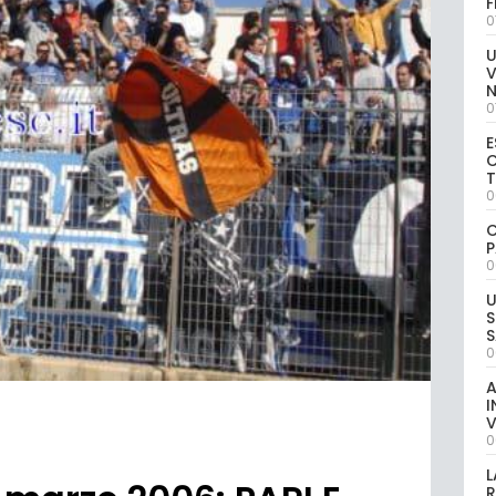
0
U
V
0
E
C
0
C
P
0
U
S
S
0
A
I
V
0
L
R