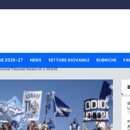
NE 2026-27
NEWS
SETTORE GIOVANILE
RUBRICHE
FA
ione Tribunale Nocera Inf. n. 1154/05.
B
L
0
P
A