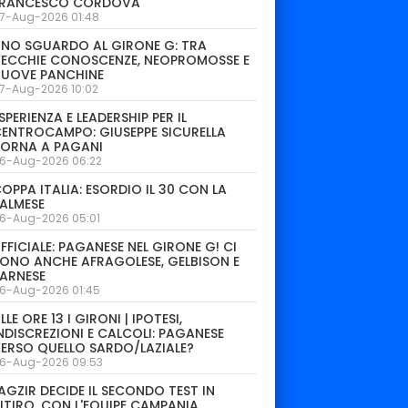
FRANCESCO CORDOVA
7-Aug-2026 01:48
NO SGUARDO AL GIRONE G: TRA
ECCHIE CONOSCENZE, NEOPROMOSSE E
NUOVE PANCHINE
7-Aug-2026 10:02
SPERIENZA E LEADERSHIP PER IL
ENTROCAMPO: GIUSEPPE SICURELLA
TORNA A PAGANI
6-Aug-2026 06:22
OPPA ITALIA: ESORDIO IL 30 CON LA
ALMESE
6-Aug-2026 05:01
FFICIALE: PAGANESE NEL GIRONE G! CI
ONO ANCHE AFRAGOLESE, GELBISON E
ARNESE
6-Aug-2026 01:45
LLE ORE 13 I GIRONI | IPOTESI,
NDISCREZIONI E CALCOLI: PAGANESE
ERSO QUELLO SARDO/LAZIALE?
6-Aug-2026 09:53
AGZIR DECIDE IL SECONDO TEST IN
ITIRO. CON L'EQUIPE CAMPANIA