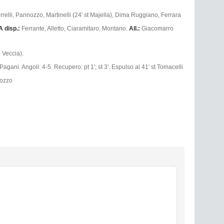
rrelli, Pannozzo, Martinelli (24' st Majella), Dima Ruggiano, Ferrara
A disp.:
Ferrante, Alletto, Ciaramitaro, Montano.
All.:
Giacomarro
- Veccia).
Pagani. Angoli: 4-5. Recupero: pt 1'; st 3'. Espulso al 41' st Tomacelli
nozzo