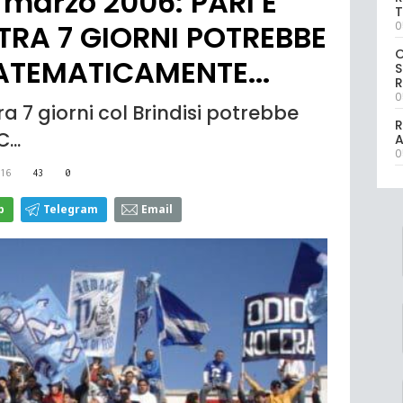
marzo 2006: PARI E
T
 TRA 7 GIORNI POTREBBE
0
ATEMATICAMENTE...
S
R
0
ra 7 giorni col Brindisi potrebbe
R
...
0
16
43
0
p
Telegram
Email