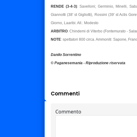
RENDE (3-4-3)
: Savelloni; Germinio, Minelli, Saba
Giannotti (38' st Gigliotti), Rossini (39' st Actis G
Giorno, Laaribi. All.: Modesto
ARBITRO
: Chindemi di Viterbo (Fontemurato - Sal
NOTE
: spettatori 800 circa. Ammoniti: Sapone, Franc
Danilo Sorrentino
© Paganesemania - Riproduzione riservata
Commenti