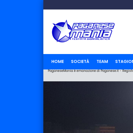
HOME
SOCIETÀ
TEAM
STAGIO
PaganeseMania è emanazione di Paganese.it - Registraz