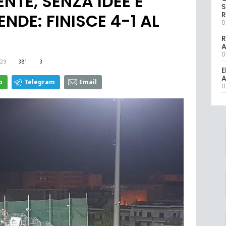
NTE, SENZA IDEE E
S
R
NDE: FINISCE 4-1 AL
0
R
0
29
381
3
E
A
p
Telegram
Email
0