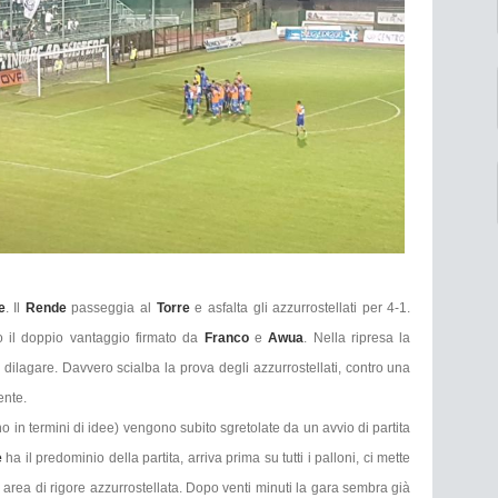
e
. Il
Rende
passeggia al
Torre
e asfalta gli azzurrostellati per 4-1.
o il doppio vantaggio firmato da
Franco
e
Awua
. Nella ripresa la
dilagare. Davvero scialba la prova degli azzurrostellati, contro una
ente.
in termini di idee) vengono subito sgretolate da un avvio di partita
e
ha il predominio della partita, arriva prima su tutti i palloni, ci mette
in area di rigore azzurrostellata. Dopo venti minuti la gara sembra già