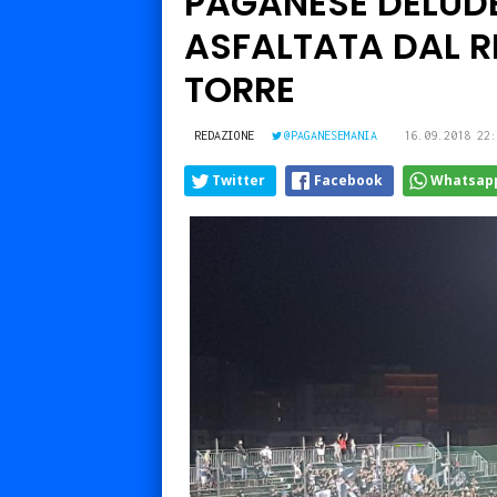
PAGANESE DELUDE
ASFALTATA DAL RE
TORRE
REDAZIONE
@PAGANESEMANIA
16.09.2018 22:
Twitter
Facebook
Whatsap