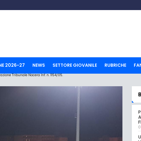
NE 2026-27
NEWS
SETTORE GIOVANILE
RUBRICHE
FA
ione Tribunale Nocera Inf. n. 1154/05.
P
A
0
U