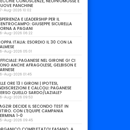
ECCHIE CONOSCENZE, NEOPROMOSSE E
NUOVE PANCHINE
7-Aug-2026 10:02
SPERIENZA E LEADERSHIP PER IL
ENTROCAMPO: GIUSEPPE SICURELLA
TORNA A PAGANI
6-Aug-2026 06:22
OPPA ITALIA: ESORDIO IL 30 CON LA
ALMESE
6-Aug-2026 05:01
FFICIALE: PAGANESE NEL GIRONE G! CI
ONO ANCHE AFRAGOLESE, GELBISON E
ARNESE
6-Aug-2026 01:45
LLE ORE 13 I GIRONI | IPOTESI,
NDISCREZIONI E CALCOLI: PAGANESE
ERSO QUELLO SARDO/LAZIALE?
6-Aug-2026 09:53
AGZIR DECIDE IL SECONDO TEST IN
ITIRO. CON L'EQUIPE CAMPANIA
ERMINA 1-0
5-Aug-2026 09:45
ORGANICO COMPLETATO! FASANO, A