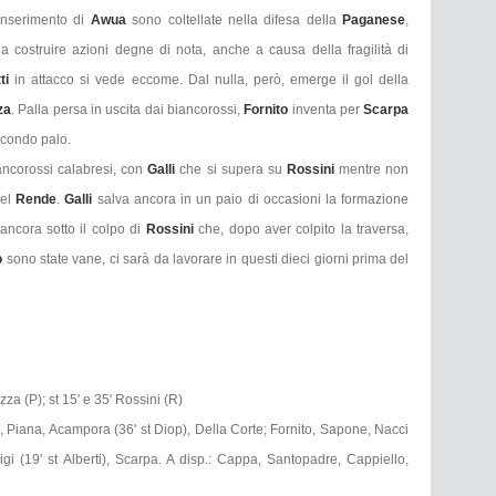
'inserimento di
Awua
sono coltellate nella difesa della
Paganese
,
 a costruire azioni degne di nota, anche a causa della fragilità di
tti
in attacco si vede eccome. Dal nulla, però, emerge il gol della
za
. Palla persa in uscita dai biancorossi,
Fornito
inventa per
Scarpa
 secondo palo.
ancorossi calabresi, con
Galli
che si supera su
Rossini
mentre non
del
Rende
.
Galli
salva ancora in un paio di occasioni la formazione
 ancora sotto il colpo di
Rossini
che, dopo aver colpito la traversa,
o
sono state vane, ci sarà da lavorare in questi dieci giorni prima del
zza (P); st 15' e 35' Rossini (R)
o), Piana, Acampora (36' st Diop), Della Corte; Fornito, Sapone, Nacci
rigi (19' st Alberti), Scarpa. A disp.: Cappa, Santopadre, Cappiello,