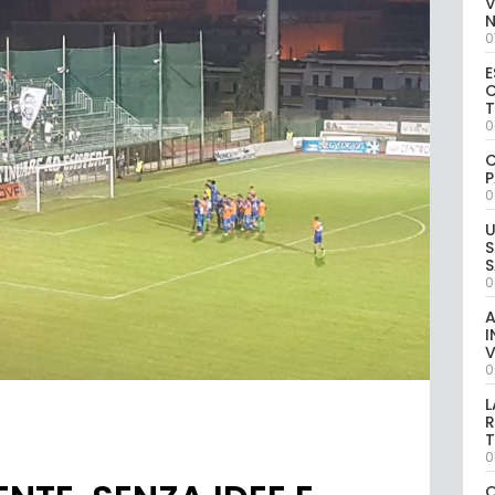
V
0
E
C
0
C
P
0
U
S
S
0
A
I
V
0
L
R
T
0