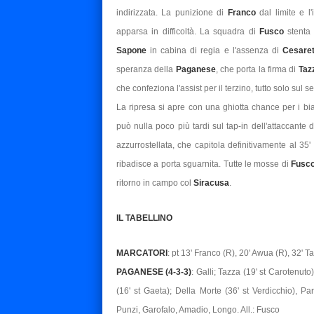
indirizzata. La punizione di
Franco
dal limite e l
apparsa in difficoltà. La squadra di
Fusco
stenta
Sapone
in cabina di regia e l'assenza di
Cesare
speranza della
Paganese
, che porta la firma di
Taz
che confeziona l'assist per il terzino, tutto solo sul
La ripresa si apre con una ghiotta chance per i bi
può nulla poco più tardi sul tap-in dell'attaccante 
azzurrostellata, che capitola definitivamente al 35'
ribadisce a porta sguarnita. Tutte le mosse di
Fusc
ritorno in campo col
Siracusa
.
IL TABELLINO
MARCATORI
: pt 13' Franco (R), 20' Awua (R), 32' Ta
PAGANESE (4-3-3)
: Galli; Tazza (19' st Carotenut
(16' st Gaeta); Della Morte (36' st Verdicchio), Pa
Punzi, Garofalo, Amadio, Longo. All.: Fusco