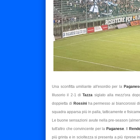
Una sconfitta umiliante all'esordio per la
Paganes
Illusorio il 2-1 di
Tazza
siglato alla mezz'ora dop
doppietta di
Rossini
ha permesso ai biancorossi di 
squadra apparsa più in palla, tatticamente e fisicam
Le buone sensazioni avute nella pre-season (almeno 
tutt'altro che convincente per la
Paganese
. Il
Rend
più grinta e in scioltezza si presenta a più riprese 