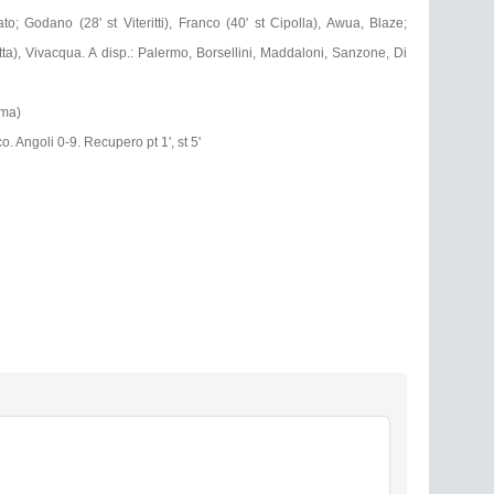
to; Godano (28' st Viteritti), Franco (40' st Cipolla), Awua, Blaze;
oretta), Vivacqua. A disp.: Palermo, Borsellini, Maddaloni, Sanzone, Di
ama)
o. Angoli 0-9. Recupero pt 1', st 5'