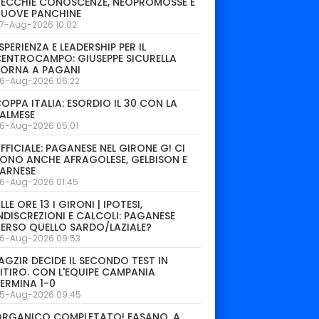
ECCHIE CONOSCENZE, NEOPROMOSSE E
NUOVE PANCHINE
7-Aug-2026 10:02
SPERIENZA E LEADERSHIP PER IL
ENTROCAMPO: GIUSEPPE SICURELLA
TORNA A PAGANI
6-Aug-2026 06:22
OPPA ITALIA: ESORDIO IL 30 CON LA
ALMESE
6-Aug-2026 05:01
FFICIALE: PAGANESE NEL GIRONE G! CI
ONO ANCHE AFRAGOLESE, GELBISON E
ARNESE
6-Aug-2026 01:45
LLE ORE 13 I GIRONI | IPOTESI,
NDISCREZIONI E CALCOLI: PAGANESE
ERSO QUELLO SARDO/LAZIALE?
6-Aug-2026 09:53
AGZIR DECIDE IL SECONDO TEST IN
ITIRO. CON L'EQUIPE CAMPANIA
ERMINA 1-0
5-Aug-2026 09:45
ORGANICO COMPLETATO! FASANO, A