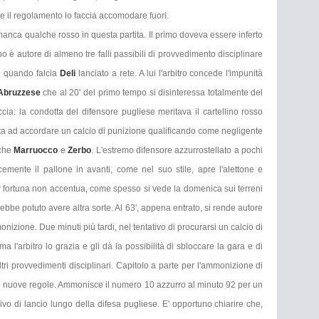
re il regolamento lo faccia accomodare fuori.
manca qualche rosso in questa partita. Il primo doveva essere inferto
 è autore di almeno tre falli passibili di provvedimento disciplinare
e quando falcia
Deli
lanciato a rete. A lui l'arbitro concede l'impunità
Abruzzese
che al 20' del primo tempo si disinteressa totalmente del
ia: la condotta del difensore pugliese meritava il cartellino rosso
mita ad accordare un calcio di punizione qualificando come negligente
nche
Marruocco
e
Zerbo
. L'estremo difensore azzurrostellato a pochi
ocemente il pallone in avanti, come nel suo stile, apre l'alettone e
 fortuna non accentua, come spesso si vede la domenica sui terreni
rebbe potuto avere altra sorte. Al 63', appena entrato, si rende autore
onizione. Due minuti più tardi, nel tentativo di procurarsi un calcio di
a l'arbitro lo grazia e gli dà la possibilità di sbloccare la gara e di
 altri provvedimenti disciplinari. Capitolo a parte per l'ammonizione di
e nuove regole. Ammonisce il numero 10 azzurro al minuto 92 per un
tivo di lancio lungo della difesa pugliese. E' opportuno chiarire che,