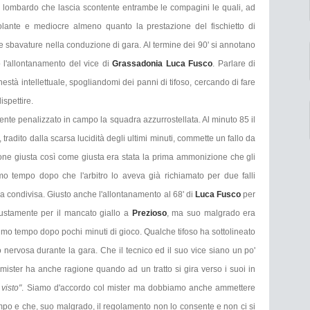
a lombardo che lascia scontente entrambe le compagini le quali, ad
olante e mediocre almeno quanto la prestazione del fischietto di
 sbavature nella conduzione di gara. Al termine dei 90' si annotano
 l'allontanamento del vice di
Grassadonia Luca Fusco
. Parlare di
nestà intellettuale, spogliandomi dei panni di tifoso, cercando di fare
ispettire.
te penalizzato in campo la squadra azzurrostellata. Al minuto 85 il
 tradito dalla scarsa lucidità degli ultimi minuti, commette un fallo da
sione giusta così come giusta era stata la prima ammonizione che gli
rimo tempo dopo che l'arbitro lo aveva già richiamato per due falli
a condivisa. Giusto anche l'allontanamento al 68' di
Luca Fusco
per
giustamente per il mancato giallo a
Prezioso
, ma suo malgrado era
rimo tempo dopo pochi minuti di gioco. Qualche tifoso ha sottolineato
 nervosa durante la gara. Che il tecnico ed il suo vice siano un po'
l mister ha anche ragione quando ad un tratto si gira verso i suoi in
visto"
. Siamo d'accordo col mister ma dobbiamo anche ammettere
mpo e che, suo malgrado, il regolamento non lo consente e non ci si