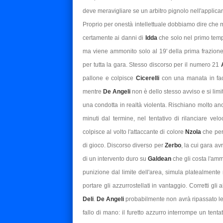
deve meravigliare se un arbitro pignolo nell'applica
Proprio per onestà intellettuale dobbiamo dire che 
certamente ai danni di
Idda
che solo nel primo tempo
ma viene ammonito solo al 19' della prima frazion
per tutta la gara. Stesso discorso per il numero 21
pallone e colpisce
Cicerelli
con una manata in facc
mentre
De Angeli
non è dello stesso avviso e si li
una condotta in realtà violenta. Rischiano molto a
minuti dal termine, nel tentativo di rilanciare vel
colpisce al volto l'attaccante di colore
Nzola
che per
di gioco. Discorso diverso per
Zerbo
, la cui gara av
di un intervento duro su
Galdean
che gli costa l'amm
punizione dal limite dell'area, simula platealmente m
portare gli azzurrostellati in vantaggio. Corretti gli
Deli
.
De Angeli
probabilmente non avrà ripassato l
fallo di mano: il furetto azzurro interrompe un tenta