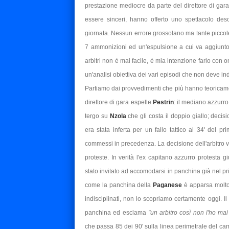
prestazione mediocre da parte del direttore di gar
essere sinceri, hanno offerto uno spettacolo des
giornata. Nessun errore grossolano ma tante piccole
7 ammonizioni ed un'espulsione a cui va aggiunto
arbitri non è mai facile, è mia intenzione farlo con o
un'analisi obiettiva dei vari episodi che non deve ind
Partiamo dai provvedimenti che più hanno teoricamen
direttore di gara espelle
Pestrin
: il mediano azzurro,
tergo su
Nzola
che gli costa il doppio giallo; deci
era stata inferta per un fallo tattico al 34' del p
commessi in precedenza. La decisione dell'arbitro v
proteste. In verità l'ex capitano azzurro protesta 
stato invitato ad accomodarsi in panchina già nel p
come la panchina della
Paganese
è apparsa molto
indisciplinati, non lo scopriamo certamente oggi. I
panchina ed esclama
"un arbitro così non l'ho mai 
che passa 85 dei 90' sulla linea perimetrale del ca