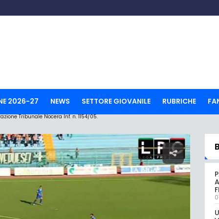
NE 2026-27
NEWS
SETTORE GIOVANILE
RUBRICHE
FA
ione Tribunale Nocera Inf. n. 1154/05.
P
A
0
U