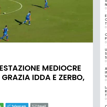
V
0
E
C
0
C
P
0
U
S
S
0
RESTAZIONE MEDIOCRE
A
I
 GRAZIA IDDA E ZERBO,
V
0
L
R
T
0
p
Telegram
Email