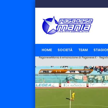
HOME
SOCIETÀ
TEAM
STAGIO
PaganeseMania è emanazione di Paganese.it - Registraz