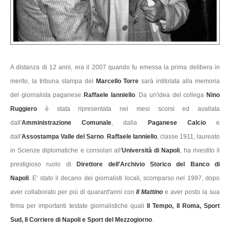
A distanza di 12 anni, era il 2007 quando fu emessa la prima delibera in
merito, la tribuna stampa del
Marcello Torre
sarà intitolata alla memoria
del giornalista paganese
Raffaele Ianniello
. Da un'idea del collega
Nino
Ruggiero
è stata ripresentata nei mesi scorsi ed avallata
dall'
Amministrazione Comunale
, dalla
Paganese Calcio
e
dall'
Assostampa Valle del Sarno
.
Raffaele Ianniello
, classe 1911, laureato
in Scienze diplomatiche e consolari all'
Università di Napoli
, ha rivestito il
prestigioso ruolo di
Direttore
dell'Archivio Storico del Banco di
Napoli
. E' stato il decano dei giornalisti locali, scomparso nel 1997, dopo
aver collaborato per più di quarant'anni con
Il Mattino
e aver posto la sua
firma per importanti testate giornalistiche quali
Il Tempo, Il Roma, Sport
Sud, Il Corriere di Napoli e Sport del Mezzogiorno
.