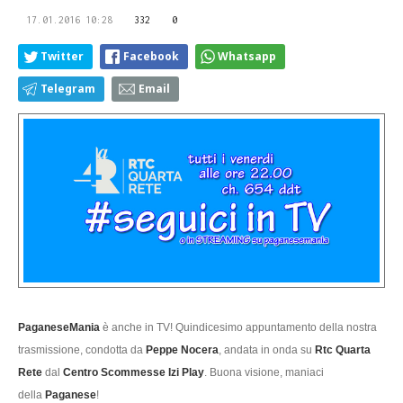
17.01.2016 10:28
332
0
Twitter
Facebook
Whatsapp
Telegram
Email
PaganeseMania
è anche in TV! Quindicesimo appuntamento della nostra
trasmissione, condotta da
Peppe Nocera
, andata in onda su
Rtc Quarta
Rete
dal
Centro Scommesse Izi Play
. Buona visione, maniaci
della
Paganese
!