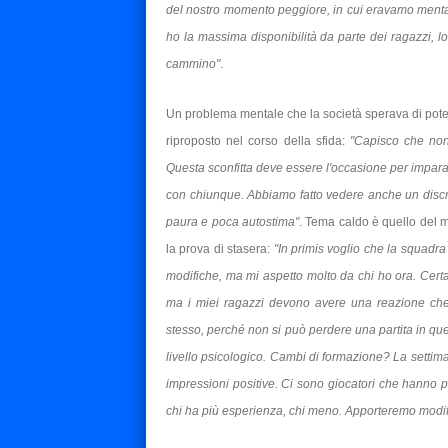
del nostro momento peggiore, in cui eravamo mentalm
ho la massima disponibilità da parte dei ragazzi, l
cammino"
.
Un problema mentale che la società sperava di poter 
riproposto nel corso della sfida:
"Capisco che non 
Questa sconfitta deve essere l'occasione per impara
con chiunque. Abbiamo fatto vedere anche un discre
paura e poca autostima"
. Tema caldo è quello del 
la prova di stasera:
"In primis voglio che la squadr
modifiche, ma mi aspetto molto da chi ho ora. Certa
ma i miei ragazzi devono avere una reazione ch
stesso, perché non si può perdere una partita in que
livello psicologico. Cambi di formazione? La settim
impressioni positive. Ci sono giocatori che hanno pos
chi ha più esperienza, chi meno. Apporteremo modif