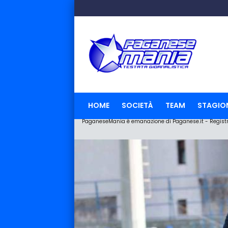
HOME
SOCIETÀ
TEAM
STAGIO
PaganeseMania è emanazione di Paganese.it - Registraz