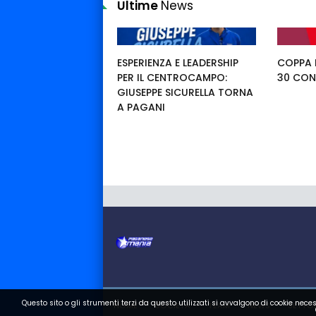
Ultime
News
ESPERIENZA E LEADERSHIP
COPPA I
PER IL CENTROCAMPO:
30 CON
GIUSEPPE SICURELLA TORNA
A PAGANI
Questo sito o gli strumenti terzi da questo utilizzati si avvalgono di cookie neces
HOME
SOCIETA
TEAM
NEWS
SETTOR