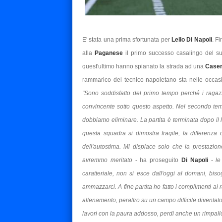
E' stata una prima sfortunata per
Lello Di Napoli
. F
alla
Paganese
il primo successo casalingo del s
quest'ultimo hanno spianato la strada ad una
Case
rammarico del tecnico napoletano sta nelle occasi
"Sono soddisfatto del primo tempo perché i ragaz
convincente sotto questo aspetto. Nel secondo te
dobbiamo eliminare. La partita è terminata dopo il 
questa squadra si dimostra fragile, la differenza 
dell'autostima. Mi dispiace solo che la prestazio
avremmo meritato
- ha proseguito
Di Napoli
-
le
caratteriale, non si esce dall'oggi al domani, biso
ammazzarci. A fine partita ho fatto i complimenti ai
allenamento, peraltro su un campo difficile diventa
lavori con la paura addosso, perdi anche un rimpall