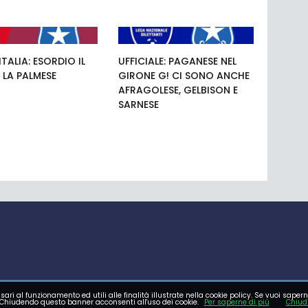
TALIA: ESORDIO IL
UFFICIALE: PAGANESE NEL
 LA PALMESE
GIRONE G! CI SONO ANCHE
AFRAGOLESE, GELBISON E
SARNESE
sari al funzionamento ed utili alle finalità illustrate nella cookie policy. Se vuoi sapern
E GIOVANILE
FOTO
VIDEO
Chiudendo questo banner acconsenti all'uso dei cookie.
Per saperne di più
Chiud