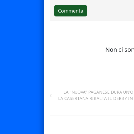
LA "NUOVA" PAGANESE DURA UN'O
LA CASERTANA RIBALTA IL DERBY IN 