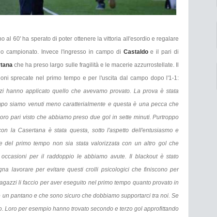
ino al 60' ha sperato di poter ottenere la vittoria all'esordio e regalare
uo campionato. Invece l'ingresso in campo di
Castaldo
e il pari di
rtana
che ha preso largo sulle fragilità e le macerie azzurrostellate. Il
oni sprecate nel primo tempo e per l'uscita dal campo dopo l'1-1:
zi hanno applicato quello che avevamo provato. La prova è stata
mpo siamo venuti meno caratterialmente e questa è una pecca che
loro pari visto che abbiamo preso due gol in sette minuti. Purtroppo
con la Casertana è stata questa, sotto l'aspetto dell'entusiasmo e
ne del primo tempo non sia stata valorizzata con un altro gol che
 occasioni per il raddoppio le abbiamo avute. Il blackout è stato
gna lavorare per evitare questi crolli psicologici che finiscono per
 ragazzi li faccio per aver eseguito nel primo tempo quanto provato in
to un pantano e che sono sicuro che dobbiamo supportarci tra noi. Se
o. Loro per esempio hanno trovato secondo e terzo gol approfittando