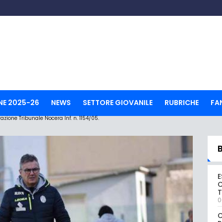
NE 2025-26
NEWS
SETTORE GIOVANILE
RUBRICHE
FA
ione Tribunale Nocera Inf. n. 1154/05.
E
C
0
C