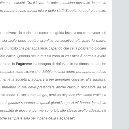
ente scarichi. Ora il lavoro è l'unica medicina possibile. In questo
oro hanno trovato quella mia e dello staff. Sappiamo qual è il nostro
risolvere - in parte - col cambio di guida tecnica ma che invece si è
sia facile dopo quattro sconfitte consecutive, eliminare le paure.
re piuttosto che per abbattersi, capendo che ce la possiamo giocare
to calcio. Quando sei in questa zona di classifica è normale avere
mercato, la
Paganese
ha bisogno di rinforzi e lo ha dimostrato anche
a reagisca, sono sicuro che dobbiamo intervenire per apportare delle
mente la società si adopererà per apportare correttivi alla squadra,
e pretendo io ma deve pretendere anche ciascun giocatore da se
sto modo. Ci sta subire un gol, però mi dispiace che siamo crollati a
ana è giudice supremo, in questi giorni i ragazzi mi hanno dato delle
sibilità di giocare, per me sono tutti allo stesso livello adesso, c'è
iche sempre e solo per il bene della Paganese".