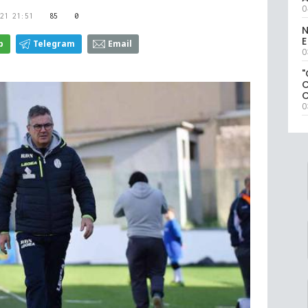
0
21 21:51
85
0
N
E
p
Telegram
Email
0
"
0