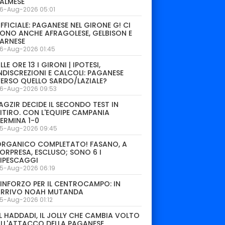
ALMESE
6-Aug-2026 05:01
FFICIALE: PAGANESE NEL GIRONE G! CI
ONO ANCHE AFRAGOLESE, GELBISON E
ARNESE
6-Aug-2026 01:45
LLE ORE 13 I GIRONI | IPOTESI,
NDISCREZIONI E CALCOLI: PAGANESE
ERSO QUELLO SARDO/LAZIALE?
6-Aug-2026 09:53
AGZIR DECIDE IL SECONDO TEST IN
ITIRO. CON L'EQUIPE CAMPANIA
ERMINA 1-0
5-Aug-2026 09:45
ORGANICO COMPLETATO! FASANO, A
ORPRESA, ESCLUSO; SONO 6 I
IPESCAGGI
5-Aug-2026 06:19
INFORZO PER IL CENTROCAMPO: IN
ARRIVO NOAH MUTANDA
5-Aug-2026 01:12
L HADDADI, IL JOLLY CHE CAMBIA VOLTO
LL'ATTACCO DELLA PAGANESE