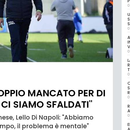
P
0
U
S
S
0
A
I
V
0
L
R
T
0
S
OPPIO MANCATO PER DI
R
0
I CI SIAMO SFALDATI"
R
0
ese, Lello Di Napoli: "Abbiamo
E
empo, il problema è mentale"
A