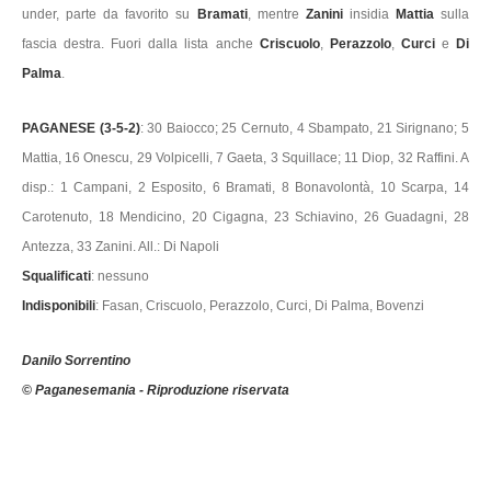
under, parte da favorito su
Bramati
, mentre
Zanini
insidia
Mattia
sulla
fascia destra. Fuori dalla lista anche
Criscuolo
,
Perazzolo
,
Curci
e
Di
Palma
.
PAGANESE (3-5-2)
: 30 Baiocco; 25 Cernuto, 4 Sbampato, 21 Sirignano; 5
Mattia, 16 Onescu, 29 Volpicelli, 7 Gaeta, 3 Squillace; 11 Diop, 32 Raffini. A
disp.: 1 Campani, 2 Esposito, 6 Bramati, 8 Bonavolontà, 10 Scarpa, 14
Carotenuto, 18 Mendicino, 20 Cigagna, 23 Schiavino, 26 Guadagni, 28
Antezza, 33 Zanini. All.: Di Napoli
Squalificati
: nessuno
Indisponibili
: Fasan, Criscuolo, Perazzolo, Curci, Di Palma, Bovenzi
Danilo Sorrentino
© Paganesemania - Riproduzione riservata