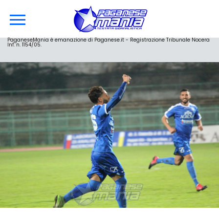
PaganeseMania è emanazione di Paganese.it - Registrazione Tribunale Nocera
Inf. n. 1154/05.