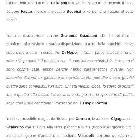
l'abbia detto apertamente
Di Napoli
alla vigilia. Neppure convocato il terzo
portiere
Fasan
, mentre il giovane
Bovenzi
è ko per una frattura al setto
nasale.
Torna a disposizione anche
Giuseppe Guadagni
, che ha smaltito il
problema alla caviglia e sarà a disposizione: partirà dalla panchina, salvo
subentrare a gara in corso. Per
Di Napoli
, infatti, il parco attaccanti ha un
valore
"importante"
:
"I nostri attaccanti sono interscambiabili fra loro, non ci
sono coppie fisse, anche perchè hanno caratteristiche diverse. Non
dimentico Scarpa, un giocatore di esperienza che può dire la sua, gli altri
quattro sono compatibili l'un altro. Chi sta meglio, gioca. Io spero di portarli
tutti e quattro allo stesso livello, anche chi gioca uno spezzone di partita
deve dare il suo contributo".
Partiranno dal 1'
Diop
e
Raffini
.
In difesa possibile maglia da titolare per
Cernuto
, favorito su
Cigagna
, con
Schiavino
che si avvia alla terza panchina di fila (dopo aver giocato tutti i
minuti del girone d'andata). In mediana
Volpicelli
, per una questione di