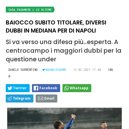
CASA PAGANESE | LE ULTIME
BAIOCCO SUBITO TITOLARE, DIVERSI
DUBBI IN MEDIANA PER DI NAPOLI
Si va verso una difesa più...esperta. A
centrocampo i maggiori dubbi per la
questione under
DANILO SORRENTINO
@DANILOSORRE
13.02.2021 17:40
108
0
Twitter
Facebook
Whatsapp
Telegram
Email