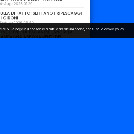
4-Aug-2026 01:29
ULLA DI FATTO: SLITTANO I RIPESCAGGI
 I GIRONI
3-Aug-2026 06:49
e di più o negare il consenso a tutti o ad alcuni cookie, consulta la cookie policy.
ONE LOVE": LA PAGANESE LANCIA LA
i
CAMPAGNA ABBONAMENTI DEL
CENTENARIO
3-Aug-2026 06:28