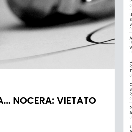
P
0
U
S
S
0
A
I
V
0
L
R
T
0
S
R
A... NOCERA: VIETATO
0
R
0
E
A