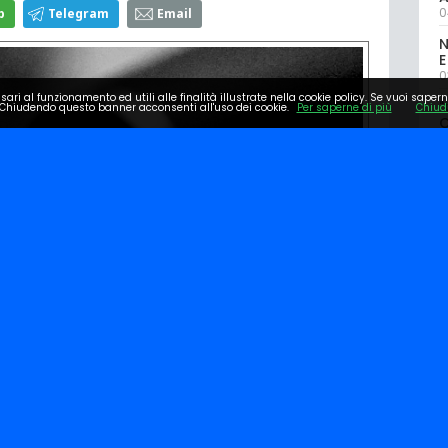
0
p
Telegram
Email
N
E
0
sari al funzionamento ed utili alle finalità illustrate nella cookie policy. Se vuoi sapern
"
Chiudendo questo banner acconsenti all'uso dei cookie.
Per saperne di più
Chiud
0