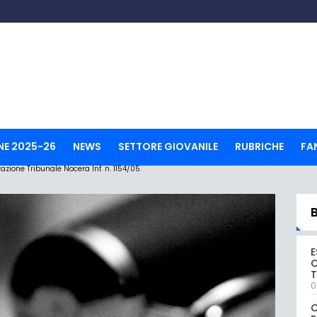
NE 2025-26
NEWS
SETTORE GIOVANILE
RUBRICHE
FA
ione Tribunale Nocera Inf. n. 1154/05.
E
C
0
C