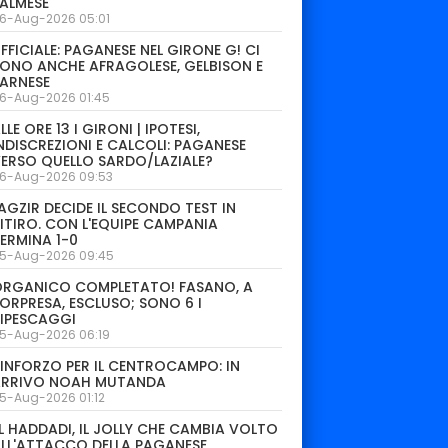
ALMESE
6-Aug-2026 05:01
FFICIALE: PAGANESE NEL GIRONE G! CI
ONO ANCHE AFRAGOLESE, GELBISON E
ARNESE
6-Aug-2026 01:45
LLE ORE 13 I GIRONI | IPOTESI,
NDISCREZIONI E CALCOLI: PAGANESE
ERSO QUELLO SARDO/LAZIALE?
6-Aug-2026 09:53
AGZIR DECIDE IL SECONDO TEST IN
ITIRO. CON L'EQUIPE CAMPANIA
ERMINA 1-0
5-Aug-2026 09:45
ORGANICO COMPLETATO! FASANO, A
ORPRESA, ESCLUSO; SONO 6 I
IPESCAGGI
5-Aug-2026 06:19
INFORZO PER IL CENTROCAMPO: IN
ARRIVO NOAH MUTANDA
5-Aug-2026 01:12
L HADDADI, IL JOLLY CHE CAMBIA VOLTO
LL'ATTACCO DELLA PAGANESE