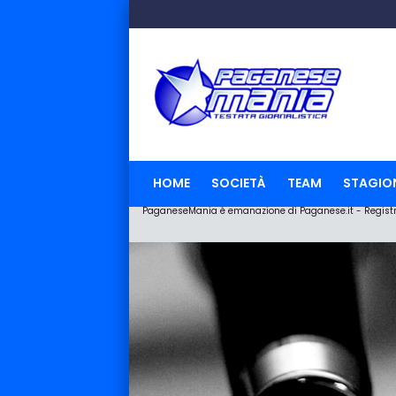
HOME
SOCIETÀ
TEAM
STAGIO
PaganeseMania è emanazione di Paganese.it - Registraz