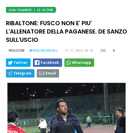
CASA PAGANESE | LE ULTIME
RIBALTONE: FUSCO NON E' PIU'
L'ALLENATORE DELLA PAGANESE. DE SANZO
SULL'USCIO
REDAZIONE
@PAGANESEMANIA
13.11.2018 20:35
332
0
Twitter
Facebook
Whatsapp
Telegram
Email