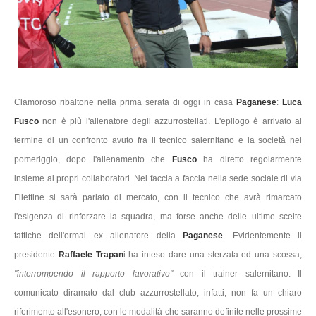
Clamoroso ribaltone nella prima serata di oggi in casa
Paganese
:
Luca
Fusco
non è più l'allenatore degli azzurrostellati. L'epilogo è arrivato al
termine di un confronto avuto fra il tecnico salernitano e la società nel
pomeriggio, dopo l'allenamento che
Fusco
ha diretto regolarmente
insieme ai propri collaboratori. Nel faccia a faccia nella sede sociale di via
Filettine si sarà parlato di mercato, con il tecnico che avrà rimarcato
l'esigenza di rinforzare la squadra, ma forse anche delle ultime scelte
tattiche dell'ormai ex allenatore della
Paganese
. Evidentemente il
presidente
Raffaele Trapan
i ha inteso dare una sterzata ed una scossa,
"interrompendo il rapporto lavorativo"
con il trainer salernitano. Il
comunicato diramato dal club azzurrostellato, infatti, non fa un chiaro
riferimento all'esonero, con le modalità che saranno definite nelle prossime