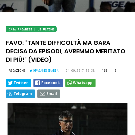
CASA PAGANESE | LE ULTIME
FAVO: "TANTE DIFFICOLTÀ MA GARA
DECISA DA EPISODI, AVREMMO MERITATO
DI PIÙ!" (VIDEO)
REDAZIONE
@PAGANESEMANIA
24.09.2017 10:38
165
0
Twitter
Facebook
Whatsapp
Telegram
Email