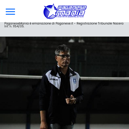
PaganeseMania è emanazione di Paganese.it - Registrazione Tribunale Nocera
Inf. n. 1154/05.