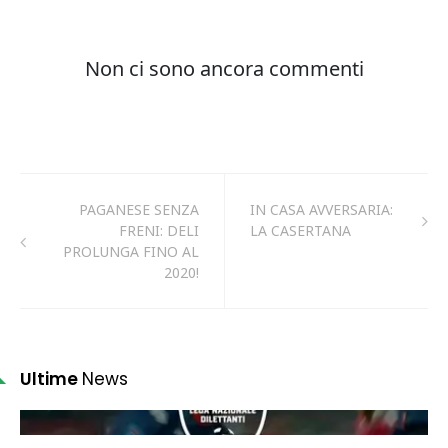
PAGANESE SENZA
IN CASA AVVERSARIA:
FRENI: DELI
LA CASERTANA
PROLUNGA FINO AL
2020!
Ultime
News