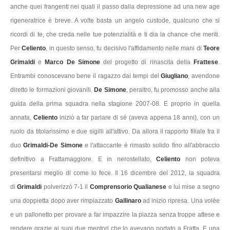
anche quei frangenti nei quali il passo dalla depressione ad una new age
rigeneratrice è breve. A volte basta un angelo custode, qualcuno che si
ricordi di te, che creda nelle tue potenzialità e ti dia la chance che meriti.
Per
Celiento
, in questo senso, fu decisivo l'affidamento nelle mani di
Teore
Grimaldi
e
Marco De Simone
del progetto di rinascita della
Frattese
.
Entrambi conoscevano bene il ragazzo dai tempi del
Giugliano
, avendone
diretto le formazioni giovanili.
De Simone
, peraltro, fu promosso anche alla
guida della prima squadra nella stagione 2007-08. E proprio in quella
annata,
Celiento
iniziò a far parlare di sé (aveva appena 18 anni), con un
ruolo da titolarissimo e due sigilli all'attivo. Da allora il rapporto filiale tra il
duo
Grimaldi-De Simone
e l'attaccante è rimasto solido fino all'abbraccio
definitivo a Frattamaggiore. E in nerostellato,
Celiento
non poteva
presentarsi meglio di come lo fece. Il 16 dicembre del 2012, la squadra
di
Grimaldi
polverizzò 7-1 il
Comprensorio Qualianese
e lui mise a segno
una doppietta dopo aver rimpiazzato
Gallinaro
ad inizio ripresa. Una volée
e un pallonetto per provare a far impazzire la piazza senza troppe attese e
rendere grazie ai suoi due mentori che lo avevano portato a Fratta. E una