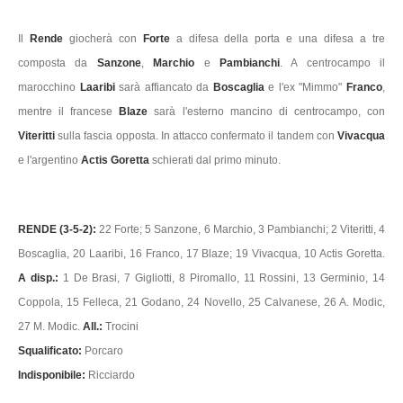
Il
Rende
giocherà con
Forte
a difesa della porta e una difesa a tre
composta da
Sanzone
,
Marchio
e
Pambianchi
. A centrocampo il
marocchino
Laaribi
sarà affiancato da
Boscaglia
e l'ex "Mimmo"
Franco
,
mentre il francese
Blaze
sarà l'esterno mancino di centrocampo, con
Viteritti
sulla fascia opposta. In attacco confermato il tandem con
Vivacqua
e l'argentino
Actis Goretta
schierati dal primo minuto.
RENDE (3-5-2):
22 Forte; 5 Sanzone, 6 Marchio, 3 Pambianchi; 2 Viteritti, 4
Boscaglia, 20 Laaribi, 16 Franco, 17 Blaze; 19 Vivacqua, 10 Actis Goretta.
A disp.:
1 De Brasi, 7 Gigliotti, 8 Piromallo, 11 Rossini, 13 Germinio, 14
Coppola, 15 Felleca, 21 Godano, 24 Novello, 25 Calvanese, 26 A. Modic,
27 M. Modic.
All.:
Trocini
Squalificato:
Porcaro
Indisponibile:
Ricciardo