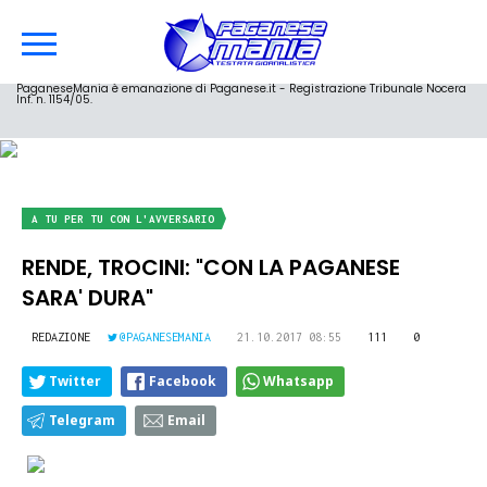
PaganeseMania è emanazione di Paganese.it - Registrazione Tribunale Nocera
Inf. n. 1154/05.
A TU PER TU CON L'AVVERSARIO
RENDE, TROCINI: "CON LA PAGANESE
SARA' DURA"
REDAZIONE
@PAGANESEMANIA
21.10.2017 08:55
111
0
Twitter
Facebook
Whatsapp
Telegram
Email