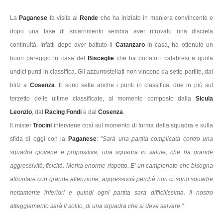
La
Paganese
fa visita al
Rende
che ha iniziato in maniera convincente e
dopo una fase di smarrimento sembra aver ritrovato una discreta
continuità. Infatti dopo aver battuto il
Catanzaro
in casa, ha ottenuto un
buon pareggio in casa del
Bisceglie
che ha portato i calabresi a quota
undici punti in classifica. Gli azzurrostellati non vincono da sette partite, dal
blitz a
Cosenza
. E sono sette anche i punti in classifica, due in più sul
terzetto delle ultime classificate, al momento composto dalla
Sicula
Leonzio
, dal
Racing Fondi
e dal
Cosenza
.
Il mister
Trocini
interviene così sul momento di forma della squadra e sulla
sfida di oggi con la
Paganese
: "
Sarà una partita complicata contro una
squadra giovane e propositiva, una squadra in salute, che ha grande
aggressività, fisicità. Merita enorme rispetto. E' un campionato che bisogna
affrontare con grande attenzione, aggressività perchè non ci sono squadre
nettamente inferiori e quindi ogni partita sarà difficilissima. Il nostro
atteggiamento sarà il solito, di una squadra che si deve salvare.
"