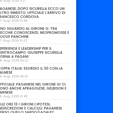
8-Aug-2026 11:37
AGANESE, DOPO SICURELLA ECCO UN
LTRO INNESTO: UFFICIALE L'ARRIVO DI
FRANCESCO CORDOVA
7-Aug-2026 01:48
NO SGUARDO AL GIRONE G: TRA
ECCHIE CONOSCENZE, NEOPROMOSSE E
NUOVE PANCHINE
7-Aug-2026 10:02
SPERIENZA E LEADERSHIP PER IL
ENTROCAMPO: GIUSEPPE SICURELLA
TORNA A PAGANI
6-Aug-2026 06:22
OPPA ITALIA: ESORDIO IL 30 CON LA
ALMESE
6-Aug-2026 05:01
FFICIALE: PAGANESE NEL GIRONE G! CI
ONO ANCHE AFRAGOLESE, GELBISON E
ARNESE
6-Aug-2026 01:45
LLE ORE 13 I GIRONI | IPOTESI,
NDISCREZIONI E CALCOLI: PAGANESE
ERSO QUELLO SARDO/LAZIALE?