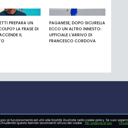
TTI PREPARA UN
PAGANESE, DOPO SICURELLA
COLPO? LA FRASE DI
ECCO UN ALTRO INNESTO:
 ACCENDE IL
UFFICIALE L'ARRIVO DI
TO
FRANCESCO CORDOVA
sari al funzionamento ed utili alle finalità illustrate nella cookie policy. Se vuoi sapern
E GIOVANILE
FOTO
VIDEO
Chiudendo questo banner acconsenti all'uso dei cookie.
Per saperne di più
Chiud