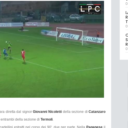
0
L
R
T
0
S
R
0
ara diretta dal signor
Giovanni Nicoletti
della sezione di
Catanzaro
, entrambi della sezione di
Termoli
.
artellini estratti nel corso dei 90', due per parte. Nella
Paganese
il