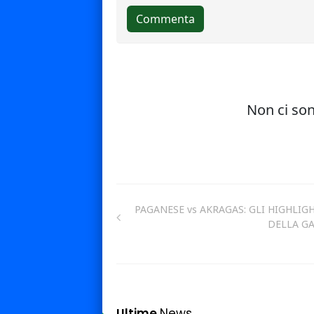
PAGANESE vs AKRAGAS: GLI HIGHLIG
DELLA G
Ultime
News