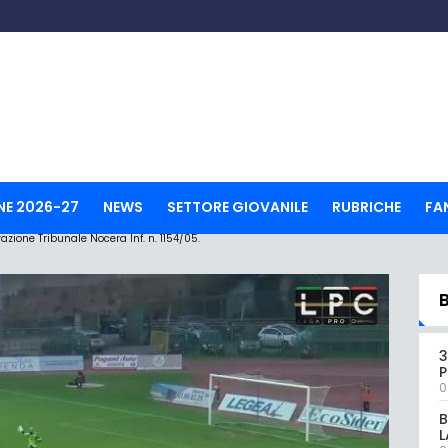
NE 2026-27
NEWS
SETTORE GIOVANILE
RUBRICHE
FA
ione Tribunale Nocera Inf. n. 1154/05.
3
0
B
L