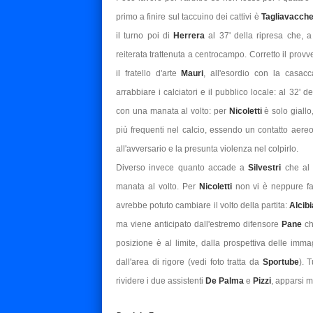
primo a finire sul taccuino dei cattivi è
Tagliavacch
il turno poi di
Herrera
al 37' della ripresa che, 
reiterata trattenuta a centrocampo. Corretto il prov
il fratello d'arte
Mauri
, all'esordio con la casacc
arrabbiare i calciatori e il pubblico locale: al 32' d
con una manata al volto: per
Nicoletti
è solo giall
più frequenti nel calcio, essendo un contatto aereo 
all'avversario e la presunta violenza nel colpirlo.
Diverso invece quanto accade a
Silvestri
che al 
manata al volto. Per
Nicoletti
non vi è neppure fa
avrebbe potuto cambiare il volto della partita:
Alcib
ma viene anticipato dall'estremo difensore
Pane
ch
posizione è al limite, dalla prospettiva delle immag
dall'area di rigore (vedi foto tratta da
Sportube
). 
rividere i due assistenti
De Palma
e
Pizzi
, apparsi m