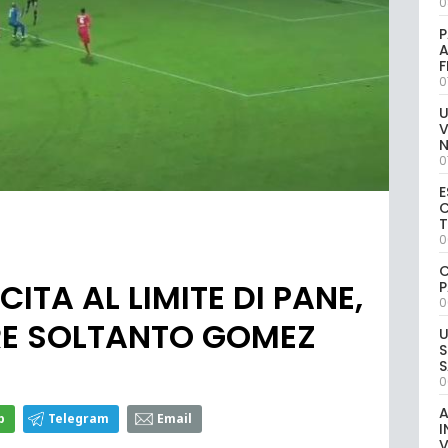
0
P
A
0
U
V
0
E
C
0
C
ITA AL LIMITE DI PANE,
P
0
E SOLTANTO GOMEZ
U
S
S
0
A
p
Telegram
Email
I
V