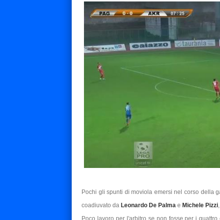
Pochi gli spunti di moviola emersi nel corso della g
coadiuvato da
Leonardo De Palma
e
Michele Pizzi
Poco lavoro per l'arbitro se non fosse per i quattro c