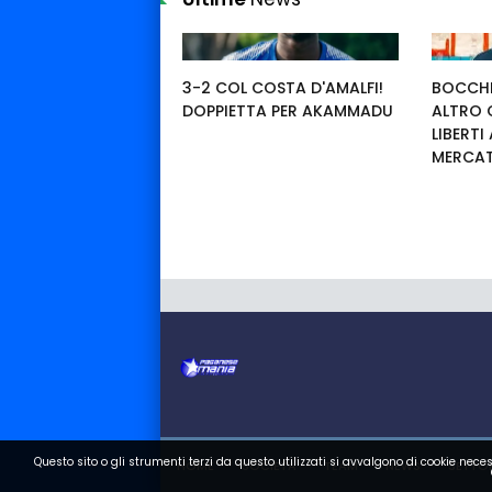
3-2 COL COSTA D'AMALFI!
BOCCHE
DOPPIETTA PER AKAMMADU
ALTRO 
LIBERTI
MERCA
Questo sito o gli strumenti terzi da questo utilizzati si avvalgono di cookie neces
HOME
SOCIETA
TEAM
NEWS
SETTOR