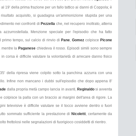
e
al 19' della prima frazione per un fallo tattico ai danni di Coppola; è
a risultato acquisito, si guadagna un'ammonizione stupida per una
vedimento nei confronti di
Pezzella
che, nel recupero inoltrato, atterra
a azzurrostellata. Menzione speciale per l'episodio che ha fatto
el primo tempo, sul calcio di rinvio di
Pane
,
Gomez
colpisce
Picone
o, mentre la
Paganese
chiedeva il rosso. Episodi simili sono sempre
in corsa è difficile valutare la volontarietà di arrecare danno fisico
35' della ripresa viene colpito sotto la panchina azzurra con una
llo. Infine non mancano i dubbi sull'episodio che dopo appena 8'
iade
dalla propria metà campo lancia in avanti,
Reginaldo
si avventa
e colpisce la palla con un braccio ai margini dell'area di rigore. La
ini televisive è difficile valutare se il tocco avviene dentro o fuori
Tutto sommato sufficiente la prestazione di
Nicoletti
, certamente da
olto frettolosi nelle segnalazioni di fuorigioco cosiddetti di rientro.