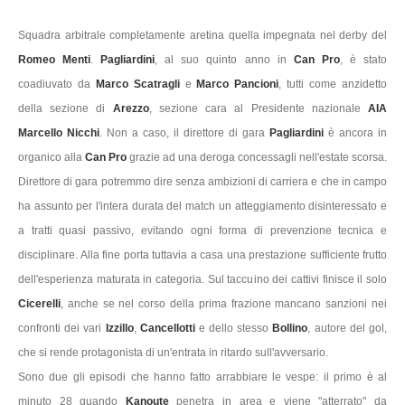
Squadra arbitrale completamente aretina quella impegnata nel derby del
Romeo Menti
.
Pagliardini
, al suo quinto anno in
Can Pro
, è stato
coadiuvato da
Marco Scatragli
e
Marco Pancioni
, tutti come anzidetto
della sezione di
Arezzo
, sezione cara al Presidente nazionale
AIA
Marcello Nicchi
. Non a caso, il direttore di gara
Pagliardini
è ancora in
organico alla
Can Pro
grazie ad una deroga concessagli nell'estate scorsa.
Direttore di gara potremmo dire senza ambizioni di carriera e che in campo
ha assunto per l'intera durata del match un atteggiamento disinteressato e
a tratti quasi passivo, evitando ogni forma di prevenzione tecnica e
disciplinare. Alla fine porta tuttavia a casa una prestazione sufficiente frutto
dell'esperienza maturata in categoria. Sul taccuino dei cattivi finisce il solo
Cicerelli
, anche se nel corso della prima frazione mancano sanzioni nei
confronti dei vari
Izzillo
,
Cancellotti
e dello stesso
Bollino
, autore del gol,
che si rende protagonista di un'entrata in ritardo sull'avversario.
Sono due gli episodi che hanno fatto arrabbiare le vespe: il primo è al
minuto 28 quando
Kanoute
penetra in area e viene "atterrato" da