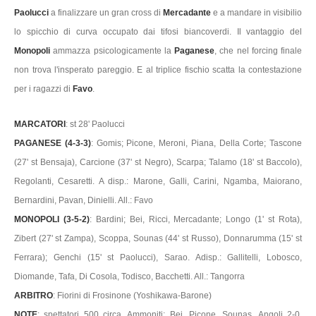
Paolucci
a finalizzare un gran cross di
Mercadante
e a mandare in visibilio
lo spicchio di curva occupato dai tifosi biancoverdi. Il vantaggio del
Monopoli
ammazza psicologicamente la
Paganese
, che nel forcing finale
non trova l'insperato pareggio. E al triplice fischio scatta la contestazione
per i ragazzi di
Favo
.
MARCATORI
: st 28' Paolucci
PAGANESE (4-3-3)
: Gomis; Picone, Meroni, Piana, Della Corte; Tascone
(27' st Bensaja), Carcione (37' st Negro), Scarpa; Talamo (18' st Baccolo),
Regolanti, Cesaretti. A disp.: Marone, Galli, Carini, Ngamba, Maiorano,
Bernardini, Pavan, Dinielli. All.: Favo
MONOPOLI (3-5-2)
: Bardini; Bei, Ricci, Mercadante; Longo (1' st Rota),
Zibert (27' st Zampa), Scoppa, Sounas (44' st Russo), Donnarumma (15' st
Ferrara); Genchi (15' st Paolucci), Sarao. Adisp.: Gallitelli, Lobosco,
Diomande, Tafa, Di Cosola, Todisco, Bacchetti. All.: Tangorra
ARBITRO
: Fiorini di Frosinone (Yoshikawa-Barone)
NOTE
: spettatori 500 circa. Ammoniti: Bei, Picone, Sounas. Angoli 2-0.