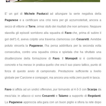
E' un gol di
Michele Paolucci
ad allungare la serie negativa della
Paganese
e a certificare una crisi nera per gli azzurrostellati, ancora a
secco di vittorie al
Torre
, ormai stufo dei risultati che non arrivano. Neppure
stavolta gli episodi sorridono alla squadra di
Favo
che, prima di subire il
gol dell'1-0, aveva colpito una traversa clamorosa con
Cesaretti
. Avrebbe
potuto vincerla la
Paganese
, l'ha persa addirittura per la seconda volta
consecutiva, contro una squadra cinica e spietata che ha sfruttato una
disattenzione della formazione di
Favo
. Il
Monopoli
si è confermato
concreto e ha messo in pratica quello che era il suo piano tattico, punto di
forza di questo avvio di campionato. Prestazione sufficiente a livello
globale per Carcione e compagni, ma ancora una volta zero punti in tasca.
Favo
si affida ad un undici offensivo, pur tornando al 4-3-3 con
Scarpa
da
mezz'ala: in attacco ci sono
Cesaretti
e
Talamo
a supporto di
Regolanti
.
La
Paganese
approccia alla gara con un buon piglio e sfiora la rete dopo