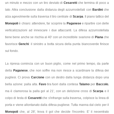
un minuto e mezzo con un tiro deviato di
Cesaretti
che termina di poco a
lato. Altra conclusione dalla distanza degli azzurrostellati con
Bardini
che
alza agevolmente sulla traversa il tiro centrale di
Scarpa
. Il piano tattico del
Monopoli
è chiaro: attendere, far scoprire la
Paganese
e ripartire con delle
verticalizzazioni ad innescare i due attaccanti. La difesa azzurrostellata
tiene bene anche se rischia al 40' con un incredibile svarione di
Piana
che
favorisce
Genchi
: il sinistro a botta sicura della punta biancoverde finisce
sul fondo.
La ripresa comincia con un buon piglio, come nel primo tempo, da parte
della
Paganese
, che non soffre ma non riesce a scardinare la difesa dei
pugliesi. Ci prova
Carcione
con un destro dalla lunga distanza dopo una
bella azione: palla alta.
Favo
tira fuori dalla contesa
Talamo
per
Baccolo
,
ma è clamorosa la palla gol al 21', con un delizione cross di
Scarpa
e il
colpo di testa di
Cesaretti
che s'infrange sulla traversa, colpisce la linea di
porta e viene allontanato dalla difesa pugliese. Tutta manna dal cielo per il
Monopoli
che, al 28', trova il gol che decide l'incontro. E' il neoentrato